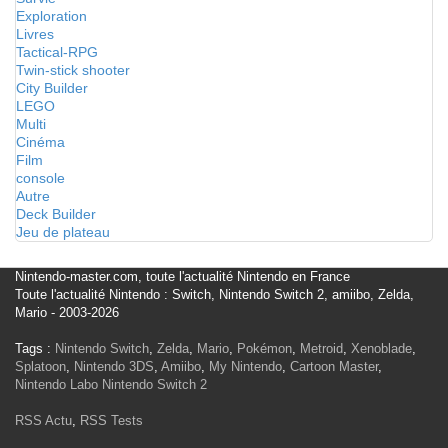
Exploration
Livres
Tactical-RPG
Twin-stick shooter
City Builder
LEGO
Multi
Cinéma
Film
console
Autre
Deck Builder
Jeu de plateau
Nintendo-master.com, toute l'actualité Nintendo en France
Toute l'actualité Nintendo : Switch, Nintendo Switch 2, amiibo, Zelda,
Mario - 2003-2026
Tags :
Nintendo Switch
,
Zelda
,
Mario
,
Pokémon
,
Metroid
,
Xenoblade
,
Splatoon
,
Nintendo 3DS
,
Amiibo
,
My Nintendo
,
Cartoon Master
,
Nintendo Labo
Nintendo Switch 2
RSS Actu
,
RSS Tests