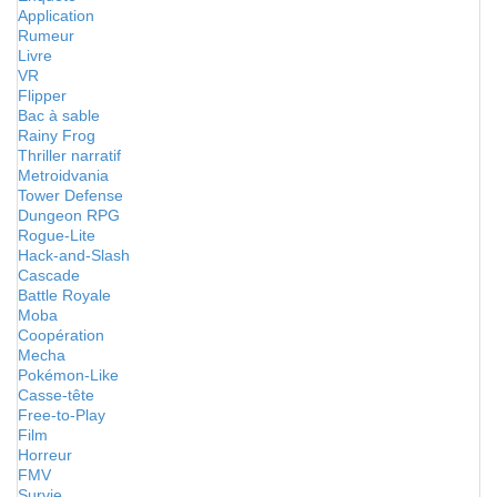
Application
Rumeur
Livre
VR
Flipper
Bac à sable
Rainy Frog
Thriller narratif
Metroidvania
Tower Defense
Dungeon RPG
Rogue-Lite
Hack-and-Slash
Cascade
Battle Royale
Moba
Coopération
Mecha
Pokémon-Like
Casse-tête
Free-to-Play
Film
Horreur
FMV
Survie