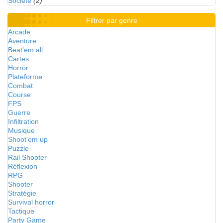
Société
(2)
Filtrer par genre
Arcade
Aventure
Beat'em all
Cartes
Horror
Plateforme
Combat
Course
FPS
Guerre
Infiltration
Musique
Shoot'em up
Puzzle
Rail Shooter
Réflexion
RPG
Shooter
Stratégie
Survival horror
Tactique
Party Game