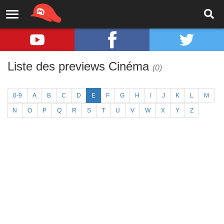
Liste des previews Cinéma
(0)
0-9
A
B
C
D
E
F
G
H
I
J
K
L
M
N
O
P
Q
R
S
T
U
V
W
X
Y
Z