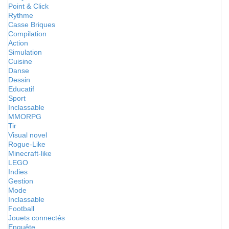
Point & Click
Rythme
Casse Briques
Compilation
Action
Simulation
Cuisine
Danse
Dessin
Educatif
Sport
Inclassable
MMORPG
Tir
Visual novel
Rogue-Like
Minecraft-like
LEGO
Indies
Gestion
Mode
Inclassable
Football
Jouets connectés
Enquête