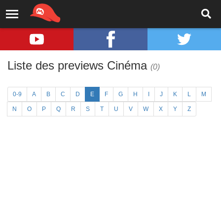
Liste des previews Cinéma
(0)
0-9
A
B
C
D
E
F
G
H
I
J
K
L
M
N
O
P
Q
R
S
T
U
V
W
X
Y
Z