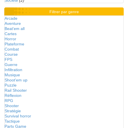
Société
(2)
Filtrer par genre
Arcade
Aventure
Beat'em all
Cartes
Horror
Plateforme
Combat
Course
FPS
Guerre
Infiltration
Musique
Shoot'em up
Puzzle
Rail Shooter
Réflexion
RPG
Shooter
Stratégie
Survival horror
Tactique
Party Game