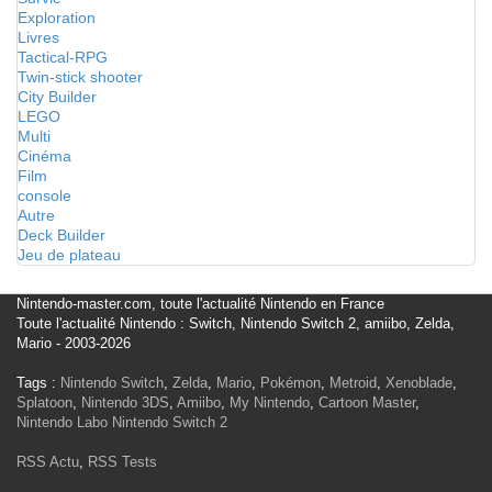
Exploration
Livres
Tactical-RPG
Twin-stick shooter
City Builder
LEGO
Multi
Cinéma
Film
console
Autre
Deck Builder
Jeu de plateau
Nintendo-master.com, toute l'actualité Nintendo en France
Toute l'actualité Nintendo : Switch, Nintendo Switch 2, amiibo, Zelda,
Mario - 2003-2026
Tags :
Nintendo Switch
,
Zelda
,
Mario
,
Pokémon
,
Metroid
,
Xenoblade
,
Splatoon
,
Nintendo 3DS
,
Amiibo
,
My Nintendo
,
Cartoon Master
,
Nintendo Labo
Nintendo Switch 2
RSS Actu
,
RSS Tests