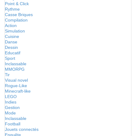
Point & Click
Rythme
Casse Briques
Compilation
Action
Simulation
Cuisine
Danse
Dessin
Educatif
Sport
Inclassable
MMORPG
Tir
Visual novel
Rogue-Like
Minecraft-like
LEGO
Indies
Gestion
Mode
Inclassable
Football
Jouets connectés
Enquête