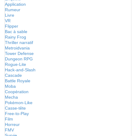
Application
Rumeur
Livre
VR
Flipper
Bac à sable
Rainy Frog
Thriller narratif
Metroidvania
Tower Defense
Dungeon RPG
Rogue-Lite
Hack-and-Slash
Cascade
Battle Royale
Moba
Coopération
Mecha
Pokémon-Like
Casse-tête
Free-to-Play
Film
Horreur
FMV
Survie