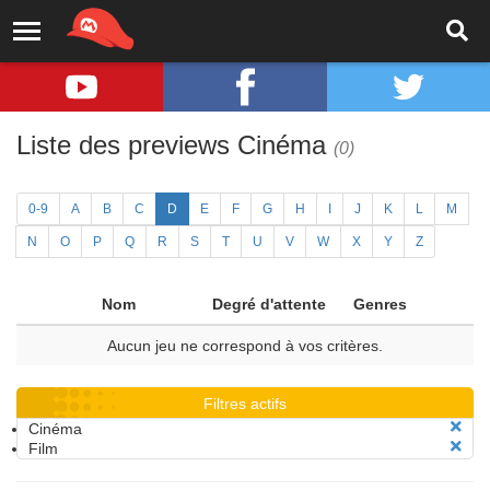
Liste des previews Cinéma
(0)
0-9
A
B
C
D
E
F
G
H
I
J
K
L
M
N
O
P
Q
R
S
T
U
V
W
X
Y
Z
Nom
Degré d'attente
Genres
Aucun jeu ne correspond à vos critères.
Filtres actifs
Cinéma
Film