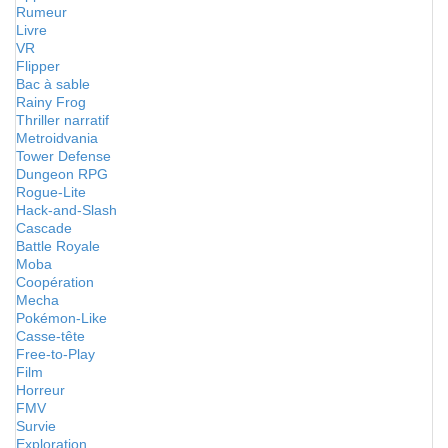
Rumeur
Livre
VR
Flipper
Bac à sable
Rainy Frog
Thriller narratif
Metroidvania
Tower Defense
Dungeon RPG
Rogue-Lite
Hack-and-Slash
Cascade
Battle Royale
Moba
Coopération
Mecha
Pokémon-Like
Casse-tête
Free-to-Play
Film
Horreur
FMV
Survie
Exploration