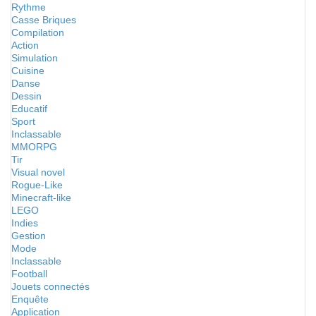
Rythme
Casse Briques
Compilation
Action
Simulation
Cuisine
Danse
Dessin
Educatif
Sport
Inclassable
MMORPG
Tir
Visual novel
Rogue-Like
Minecraft-like
LEGO
Indies
Gestion
Mode
Inclassable
Football
Jouets connectés
Enquête
Application