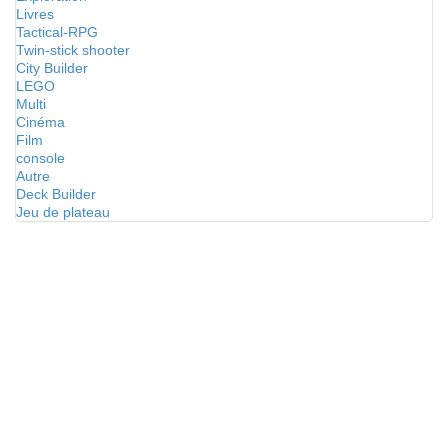
Livres
Tactical-RPG
Twin-stick shooter
City Builder
LEGO
Multi
Cinéma
Film
console
Autre
Deck Builder
Jeu de plateau