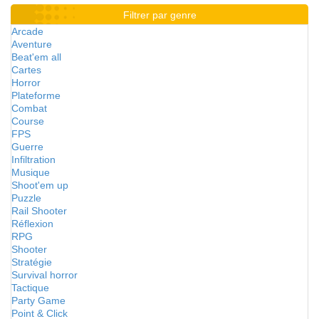
Filtrer par genre
Arcade
Aventure
Beat'em all
Cartes
Horror
Plateforme
Combat
Course
FPS
Guerre
Infiltration
Musique
Shoot'em up
Puzzle
Rail Shooter
Réflexion
RPG
Shooter
Stratégie
Survival horror
Tactique
Party Game
Point & Click