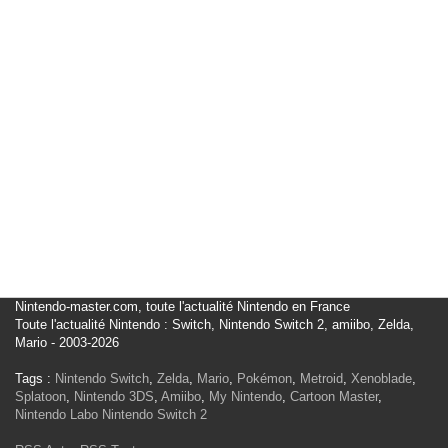
Nintendo-master.com, toute l'actualité Nintendo en France
Toute l'actualité Nintendo : Switch, Nintendo Switch 2, amiibo, Zelda,
Mario - 2003-2026
Tags :
Nintendo Switch
,
Zelda
,
Mario
,
Pokémon
,
Metroid
,
Xenoblade
,
Splatoon
,
Nintendo 3DS
,
Amiibo
,
My Nintendo
,
Cartoon Master
,
Nintendo Labo
Nintendo Switch 2