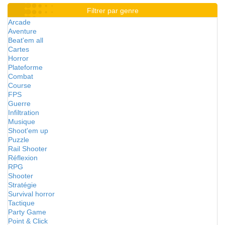
Filtrer par genre
Arcade
Aventure
Beat'em all
Cartes
Horror
Plateforme
Combat
Course
FPS
Guerre
Infiltration
Musique
Shoot'em up
Puzzle
Rail Shooter
Réflexion
RPG
Shooter
Stratégie
Survival horror
Tactique
Party Game
Point & Click