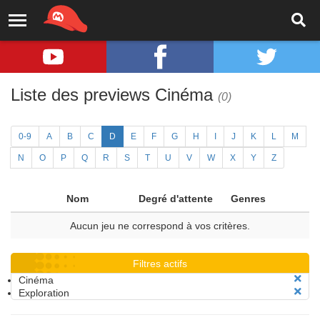
Liste des previews Cinéma
(0)
0-9
A
B
C
D
E
F
G
H
I
J
K
L
M
N
O
P
Q
R
S
T
U
V
W
X
Y
Z
Nom
Degré d'attente
Genres
Aucun jeu ne correspond à vos critères.
Filtres actifs
Cinéma
Exploration