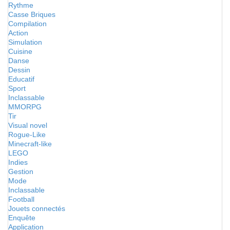
Rythme
Casse Briques
Compilation
Action
Simulation
Cuisine
Danse
Dessin
Educatif
Sport
Inclassable
MMORPG
Tir
Visual novel
Rogue-Like
Minecraft-like
LEGO
Indies
Gestion
Mode
Inclassable
Football
Jouets connectés
Enquête
Application