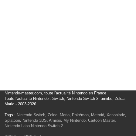
Nintendo-master.com, toute l'actualité Nintendo en France
Toute l'actualité Nintendo : Switch, Nintendo Switch 2, amiibo, Zelda,
Mario - 2003-2026
Tags :
Nintendo Switch
,
Zelda
,
Mario
,
Pokémon
,
Metroid
,
Xenoblade
,
Splatoon
,
Nintendo 3DS
,
Amiibo
,
My Nintendo
,
Cartoon Master
,
Nintendo Labo
Nintendo Switch 2