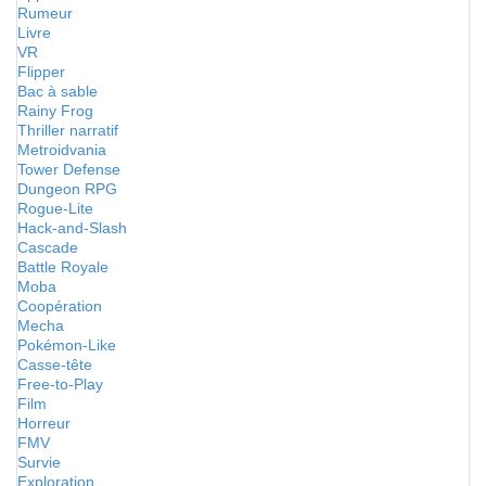
Rumeur
Livre
VR
Flipper
Bac à sable
Rainy Frog
Thriller narratif
Metroidvania
Tower Defense
Dungeon RPG
Rogue-Lite
Hack-and-Slash
Cascade
Battle Royale
Moba
Coopération
Mecha
Pokémon-Like
Casse-tête
Free-to-Play
Film
Horreur
FMV
Survie
Exploration