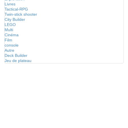
Livres
Tactical-RPG
Twin-stick shooter
City Builder
LEGO
Multi
Cinéma
Film
console
Autre
Deck Builder
Jeu de plateau