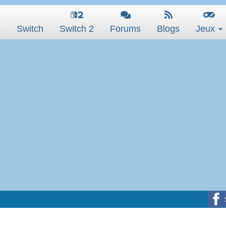
s
Switch
Switch 2
Forums
Blogs
Jeux