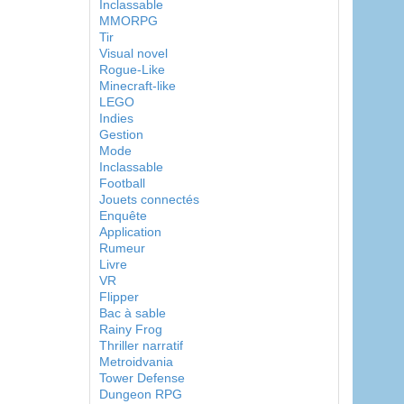
Inclassable
MMORPG
Tir
Visual novel
Rogue-Like
Minecraft-like
LEGO
Indies
Gestion
Mode
Inclassable
Football
Jouets connectés
Enquête
Application
Rumeur
Livre
VR
Flipper
Bac à sable
Rainy Frog
Thriller narratif
Metroidvania
Tower Defense
Dungeon RPG