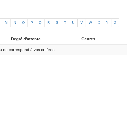
M
N
O
P
Q
R
S
T
U
V
W
X
Y
Z
Degré d'attente
Genres
u ne correspond à vos critères.