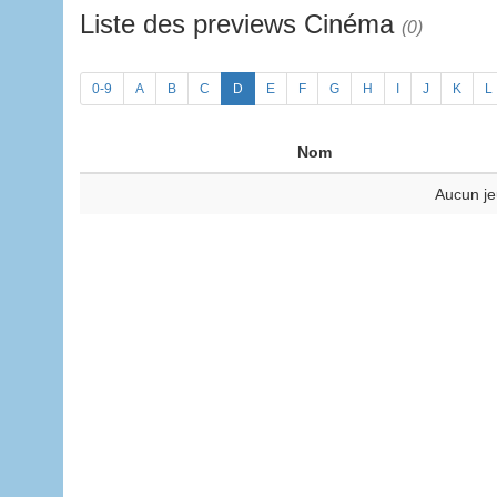
Liste des previews Cinéma
(0)
0-9
A
B
C
D
E
F
G
H
I
J
K
L
Nom
Aucun je