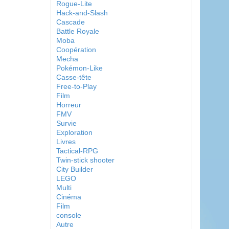
Rogue-Lite
Hack-and-Slash
Cascade
Battle Royale
Moba
Coopération
Mecha
Pokémon-Like
Casse-tête
Free-to-Play
Film
Horreur
FMV
Survie
Exploration
Livres
Tactical-RPG
Twin-stick shooter
City Builder
LEGO
Multi
Cinéma
Film
console
Autre