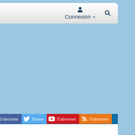
Connexion
S'abonner
Suivre
S'abonner
S'abonner