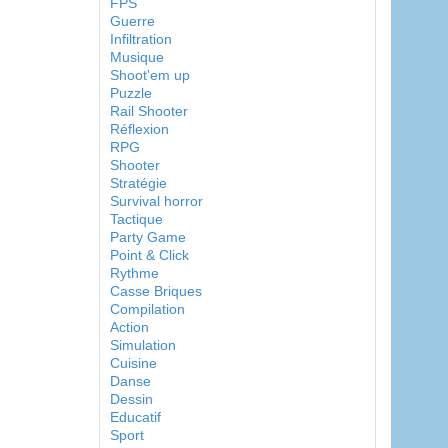
FPS
Guerre
Infiltration
Musique
Shoot'em up
Puzzle
Rail Shooter
Réflexion
RPG
Shooter
Stratégie
Survival horror
Tactique
Party Game
Point & Click
Rythme
Casse Briques
Compilation
Action
Simulation
Cuisine
Danse
Dessin
Educatif
Sport