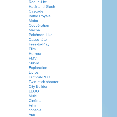
Rogue-Lite
Hack-and-Slash
Cascade
Battle Royale
Moba
Coopération
Mecha
Pokémon-Like
Casse-tête
Free-to-Play
Film
Horreur
FMV
Survie
Exploration
Livres
Tactical-RPG
Twin-stick shooter
City Builder
LEGO
Multi
Cinéma
Film
console
Autre