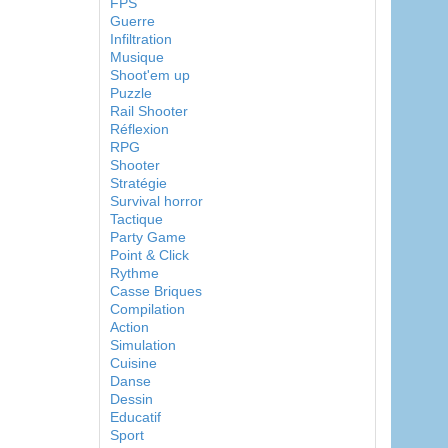
FPS
Guerre
Infiltration
Musique
Shoot'em up
Puzzle
Rail Shooter
Réflexion
RPG
Shooter
Stratégie
Survival horror
Tactique
Party Game
Point & Click
Rythme
Casse Briques
Compilation
Action
Simulation
Cuisine
Danse
Dessin
Educatif
Sport