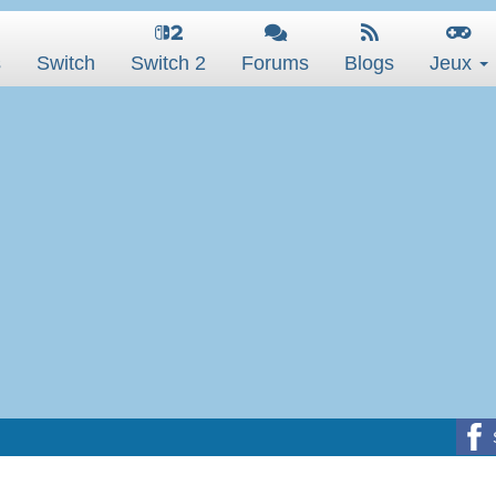
s
Switch
Switch 2
Forums
Blogs
Jeux