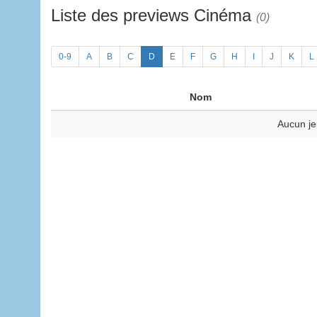
Liste des previews Cinéma
(0)
0-9
A
B
C
D
E
F
G
H
I
J
K
L
Nom
Aucun je