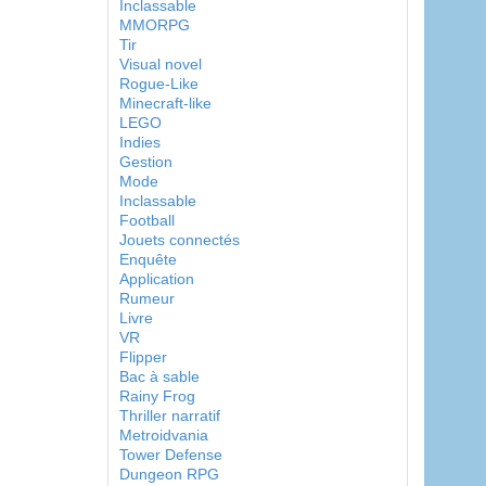
Inclassable
MMORPG
Tir
Visual novel
Rogue-Like
Minecraft-like
LEGO
Indies
Gestion
Mode
Inclassable
Football
Jouets connectés
Enquête
Application
Rumeur
Livre
VR
Flipper
Bac à sable
Rainy Frog
Thriller narratif
Metroidvania
Tower Defense
Dungeon RPG