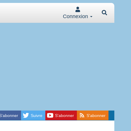
Connexion
S'abonner
Suivre
S'abonner
S'abonner