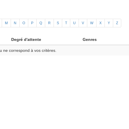
M
N
O
P
Q
R
S
T
U
V
W
X
Y
Z
Degré d'attente
Genres
u ne correspond à vos critères.