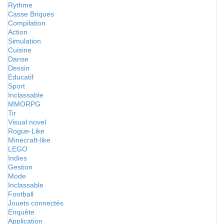
Rythme
Casse Briques
Compilation
Action
Simulation
Cuisine
Danse
Dessin
Educatif
Sport
Inclassable
MMORPG
Tir
Visual novel
Rogue-Like
Minecraft-like
LEGO
Indies
Gestion
Mode
Inclassable
Football
Jouets connectés
Enquête
Application