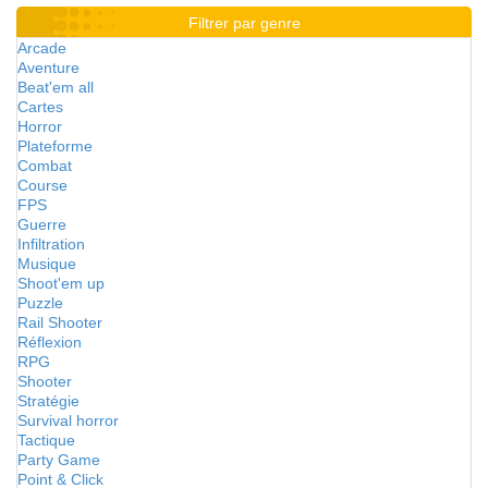
Filtrer par genre
Arcade
Aventure
Beat'em all
Cartes
Horror
Plateforme
Combat
Course
FPS
Guerre
Infiltration
Musique
Shoot'em up
Puzzle
Rail Shooter
Réflexion
RPG
Shooter
Stratégie
Survival horror
Tactique
Party Game
Point & Click