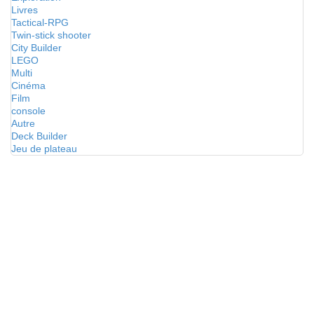
Livres
Tactical-RPG
Twin-stick shooter
City Builder
LEGO
Multi
Cinéma
Film
console
Autre
Deck Builder
Jeu de plateau