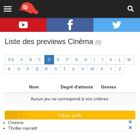
Liste des previews Cinéma
(0)
0-9
A
B
C
D
E
F
G
H
I
J
K
L
M
N
O
P
Q
R
S
T
U
V
W
X
Y
Z
Nom
Degré d'attente
Genres
Aucun jeu ne correspond à vos critères.
Filtres actifs
Cinéma
Thriller narratif