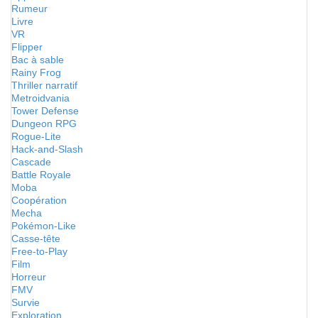
Rumeur
Livre
VR
Flipper
Bac à sable
Rainy Frog
Thriller narratif
Metroidvania
Tower Defense
Dungeon RPG
Rogue-Lite
Hack-and-Slash
Cascade
Battle Royale
Moba
Coopération
Mecha
Pokémon-Like
Casse-tête
Free-to-Play
Film
Horreur
FMV
Survie
Exploration