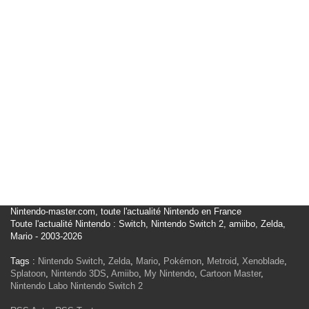
Nintendo-master.com, toute l'actualité Nintendo en France
Toute l'actualité Nintendo : Switch, Nintendo Switch 2, amiibo, Zelda,
Mario - 2003-2026
Tags :
Nintendo Switch
,
Zelda
,
Mario
,
Pokémon
,
Metroid
,
Xenoblade
,
Splatoon
,
Nintendo 3DS
,
Amiibo
,
My Nintendo
,
Cartoon Master
,
Nintendo Labo
Nintendo Switch 2