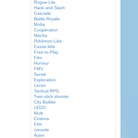
Rogue-Lite
Hack-and-Slash
Cascade
Battle Royale
Moba
Coopération
Mecha
Pokémon-Like
Casse-tête
Free-to-Play
Film
Horreur
FMV
Survie
Exploration
Livres
Tactical-RPG
Twin-stick shooter
City Builder
LEGO
Multi
Cinéma
Film
console
Autre