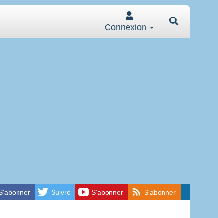
Connexion
S'abonner
Suivre
S'abonner
S'abonner