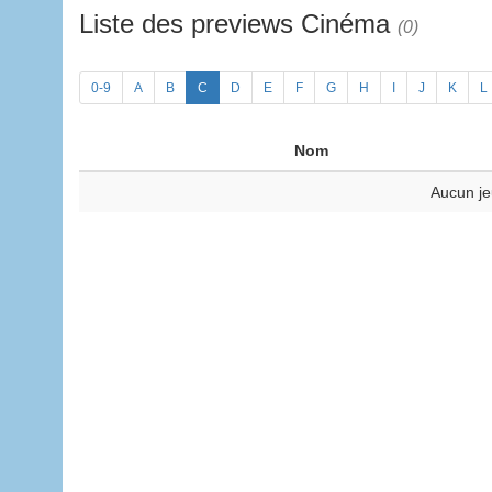
Liste des previews Cinéma
(0)
0-9
A
B
C
D
E
F
G
H
I
J
K
L
Nom
Aucun je