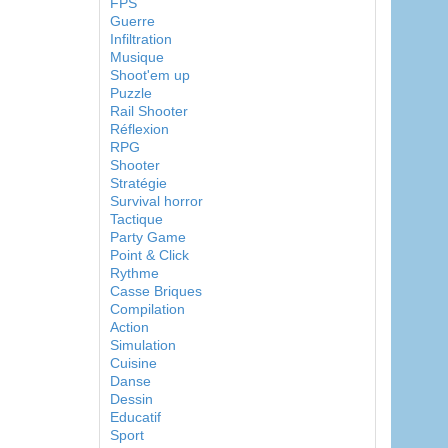
FPS
Guerre
Infiltration
Musique
Shoot'em up
Puzzle
Rail Shooter
Réflexion
RPG
Shooter
Stratégie
Survival horror
Tactique
Party Game
Point & Click
Rythme
Casse Briques
Compilation
Action
Simulation
Cuisine
Danse
Dessin
Educatif
Sport