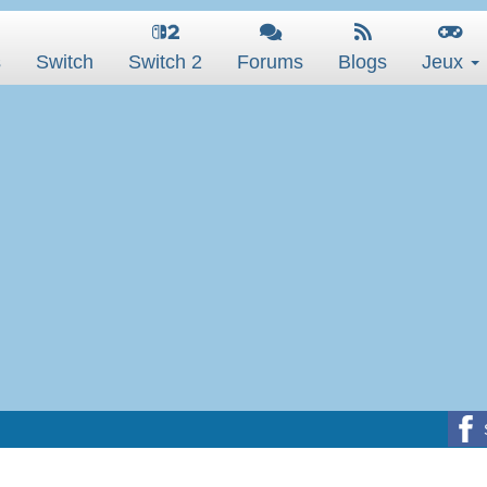
s
Switch
Switch 2
Forums
Blogs
Jeux