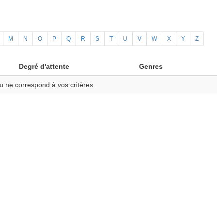
M
N
O
P
Q
R
S
T
U
V
W
X
Y
Z
Degré d'attente
Genres
u ne correspond à vos critères.