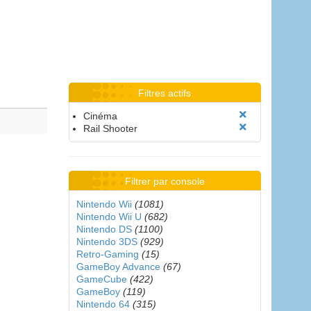
Filtres actifs
Cinéma
Rail Shooter
Filtrer par console
Nintendo Wii
(1081)
Nintendo Wii U
(682)
Nintendo DS
(1100)
Nintendo 3DS
(929)
Retro-Gaming
(15)
GameBoy Advance
(67)
GameCube
(422)
GameBoy
(119)
Nintendo 64
(315)