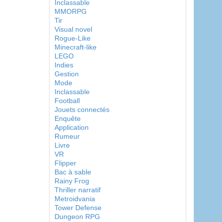
Inclassable
MMORPG
Tir
Visual novel
Rogue-Like
Minecraft-like
LEGO
Indies
Gestion
Mode
Inclassable
Football
Jouets connectés
Enquête
Application
Rumeur
Livre
VR
Flipper
Bac à sable
Rainy Frog
Thriller narratif
Metroidvania
Tower Defense
Dungeon RPG