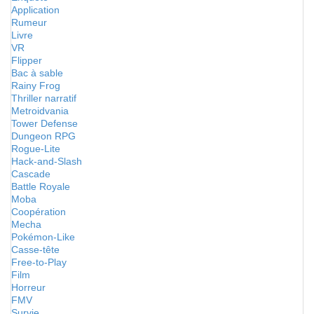
Application
Rumeur
Livre
VR
Flipper
Bac à sable
Rainy Frog
Thriller narratif
Metroidvania
Tower Defense
Dungeon RPG
Rogue-Lite
Hack-and-Slash
Cascade
Battle Royale
Moba
Coopération
Mecha
Pokémon-Like
Casse-tête
Free-to-Play
Film
Horreur
FMV
Survie