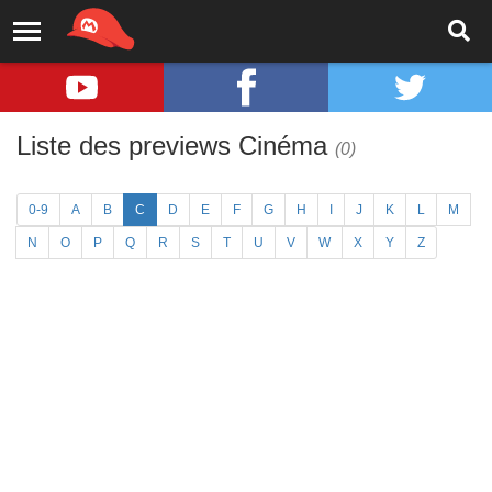
Liste des previews Cinéma
(0)
0-9
A
B
C
D
E
F
G
H
I
J
K
L
M
N
O
P
Q
R
S
T
U
V
W
X
Y
Z