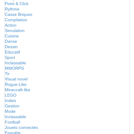
Point & Click
Rythme
Casse Briques
Compilation
Action
Simulation
Cuisine
Danse
Dessin
Educatif
Sport
Inclassable
MMORPG
Tir
Visual novel
Rogue-Like
Minecraft-like
LEGO
Indies
Gestion
Mode
Inclassable
Football
Jouets connectés
Enquête