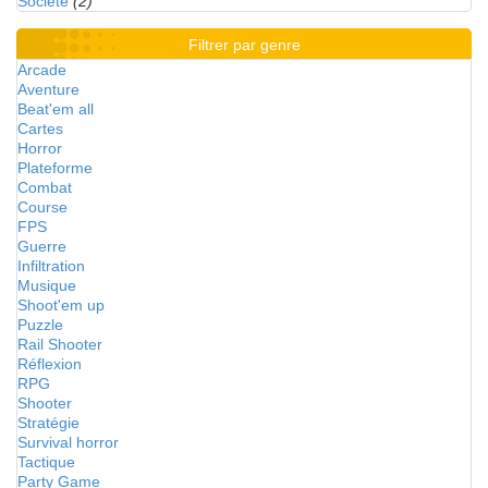
Société
(2)
Filtrer par genre
Arcade
Aventure
Beat'em all
Cartes
Horror
Plateforme
Combat
Course
FPS
Guerre
Infiltration
Musique
Shoot'em up
Puzzle
Rail Shooter
Réflexion
RPG
Shooter
Stratégie
Survival horror
Tactique
Party Game