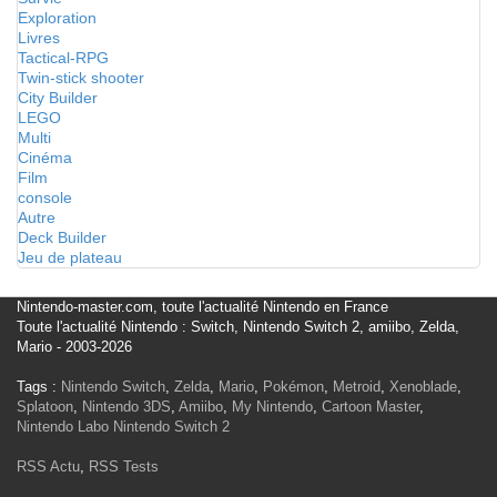
Exploration
Livres
Tactical-RPG
Twin-stick shooter
City Builder
LEGO
Multi
Cinéma
Film
console
Autre
Deck Builder
Jeu de plateau
Nintendo-master.com, toute l'actualité Nintendo en France
Toute l'actualité Nintendo : Switch, Nintendo Switch 2, amiibo, Zelda,
Mario - 2003-2026
Tags :
Nintendo Switch
,
Zelda
,
Mario
,
Pokémon
,
Metroid
,
Xenoblade
,
Splatoon
,
Nintendo 3DS
,
Amiibo
,
My Nintendo
,
Cartoon Master
,
Nintendo Labo
Nintendo Switch 2
RSS Actu
,
RSS Tests