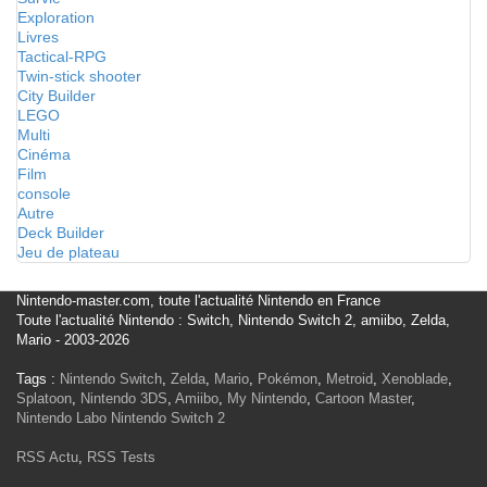
Exploration
Livres
Tactical-RPG
Twin-stick shooter
City Builder
LEGO
Multi
Cinéma
Film
console
Autre
Deck Builder
Jeu de plateau
Nintendo-master.com, toute l'actualité Nintendo en France
Toute l'actualité Nintendo : Switch, Nintendo Switch 2, amiibo, Zelda,
Mario - 2003-2026
Tags :
Nintendo Switch
,
Zelda
,
Mario
,
Pokémon
,
Metroid
,
Xenoblade
,
Splatoon
,
Nintendo 3DS
,
Amiibo
,
My Nintendo
,
Cartoon Master
,
Nintendo Labo
Nintendo Switch 2
RSS Actu
,
RSS Tests