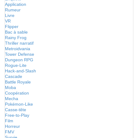
Application
Rumeur
Livre
VR
Flipper
Bac à sable
Rainy Frog
Thriller narratif
Metroidvania
Tower Defense
Dungeon RPG
Rogue-Lite
Hack-and-Slash
Cascade
Battle Royale
Moba
Coopération
Mecha
Pokémon-Like
Casse-tête
Free-to-Play
Film
Horreur
FMV
Survie