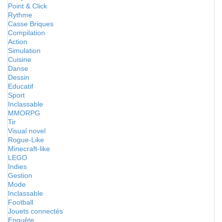
Point & Click
Rythme
Casse Briques
Compilation
Action
Simulation
Cuisine
Danse
Dessin
Educatif
Sport
Inclassable
MMORPG
Tir
Visual novel
Rogue-Like
Minecraft-like
LEGO
Indies
Gestion
Mode
Inclassable
Football
Jouets connectés
Enquête