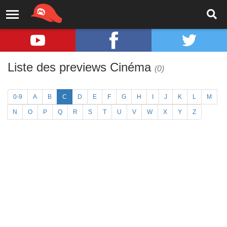
Liste des previews Cinéma
(0)
0-9
A
B
C
D
E
F
G
H
I
J
K
L
M
N
O
P
Q
R
S
T
U
V
W
X
Y
Z