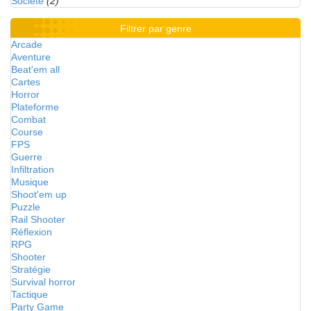
Société
(2)
Filtrer par genre
Arcade
Aventure
Beat'em all
Cartes
Horror
Plateforme
Combat
Course
FPS
Guerre
Infiltration
Musique
Shoot'em up
Puzzle
Rail Shooter
Réflexion
RPG
Shooter
Stratégie
Survival horror
Tactique
Party Game