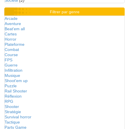
Société
(2)
Filtrer par genre
Arcade
Aventure
Beat'em all
Cartes
Horror
Plateforme
Combat
Course
FPS
Guerre
Infiltration
Musique
Shoot'em up
Puzzle
Rail Shooter
Réflexion
RPG
Shooter
Stratégie
Survival horror
Tactique
Party Game