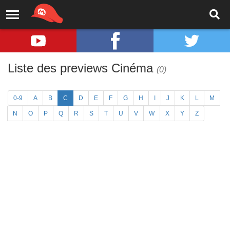
Liste des previews Cinéma
(0)
0-9
A
B
C
D
E
F
G
H
I
J
K
L
M
N
O
P
Q
R
S
T
U
V
W
X
Y
Z