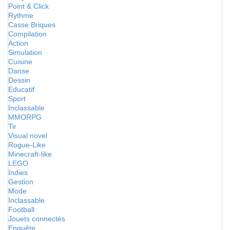
Point & Click
Rythme
Casse Briques
Compilation
Action
Simulation
Cuisine
Danse
Dessin
Educatif
Sport
Inclassable
MMORPG
Tir
Visual novel
Rogue-Like
Minecraft-like
LEGO
Indies
Gestion
Mode
Inclassable
Football
Jouets connectés
Enquête