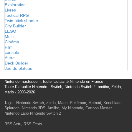
Exploration
Livres
Tactical-RPG
Twin-stick shooter
City Builder
LEGO
Multi
Cinéma
Film
console
Autre
Deck Builder
Jeu de plateau
Nintendo-master.com, toute l'actualité Nintendo en France
Toute l'actualité Nintendo : Switch, Nintendo Switch 2, amiibo, Zelda,
Mario - 2003-2026
Tags :
Nintendo Switch
,
Zelda
,
Mario
,
Pokémon
,
Metroid
,
Xenoblade
,
Splatoon
,
Nintendo 3DS
,
Amiibo
,
My Nintendo
,
Cartoon Master
,
Nintendo Labo
Nintendo Switch 2
RSS Actu
,
RSS Tests