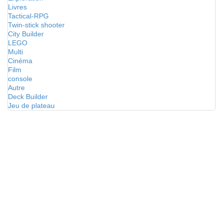
Livres
Tactical-RPG
Twin-stick shooter
City Builder
LEGO
Multi
Cinéma
Film
console
Autre
Deck Builder
Jeu de plateau