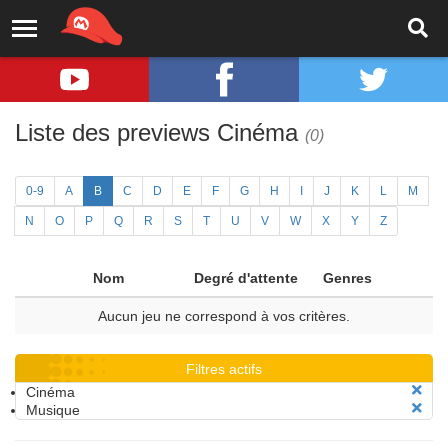
Liste des previews Cinéma
(0)
0-9
A
B
C
D
E
F
G
H
I
J
K
L
M
N
O
P
Q
R
S
T
U
V
W
X
Y
Z
Nom
Degré d'attente
Genres
Aucun jeu ne correspond à vos critères.
Filtres actifs
Cinéma
Musique