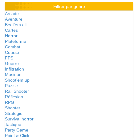
Filtrer par genre
Arcade
Aventure
Beat'em all
Cartes
Horror
Plateforme
Combat
Course
FPS
Guerre
Infiltration
Musique
Shoot'em up
Puzzle
Rail Shooter
Réflexion
RPG
Shooter
Stratégie
Survival horror
Tactique
Party Game
Point & Click