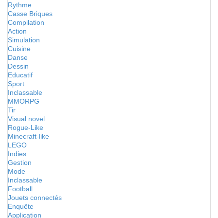
Rythme
Casse Briques
Compilation
Action
Simulation
Cuisine
Danse
Dessin
Educatif
Sport
Inclassable
MMORPG
Tir
Visual novel
Rogue-Like
Minecraft-like
LEGO
Indies
Gestion
Mode
Inclassable
Football
Jouets connectés
Enquête
Application