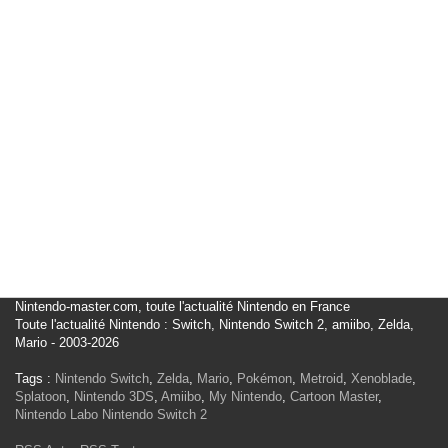
Nintendo-master.com, toute l'actualité Nintendo en France
Toute l'actualité Nintendo : Switch, Nintendo Switch 2, amiibo, Zelda,
Mario - 2003-2026
Tags :
Nintendo Switch
,
Zelda
,
Mario
,
Pokémon
,
Metroid
,
Xenoblade
,
Splatoon
,
Nintendo 3DS
,
Amiibo
,
My Nintendo
,
Cartoon Master
,
Nintendo Labo
Nintendo Switch 2