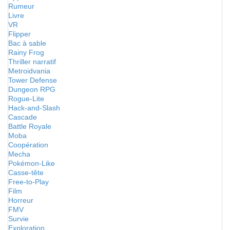
Rumeur
Livre
VR
Flipper
Bac à sable
Rainy Frog
Thriller narratif
Metroidvania
Tower Defense
Dungeon RPG
Rogue-Lite
Hack-and-Slash
Cascade
Battle Royale
Moba
Coopération
Mecha
Pokémon-Like
Casse-tête
Free-to-Play
Film
Horreur
FMV
Survie
Exploration