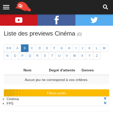
Liste des previews Cinéma
(0)
0-9
A
B
C
D
E
F
G
H
I
J
K
L
M
N
O
P
Q
R
S
T
U
V
W
X
Y
Z
Nom
Degré d'attente
Genres
Aucun jeu ne correspond à vos critères.
Filtres actifs
Cinéma
FPS