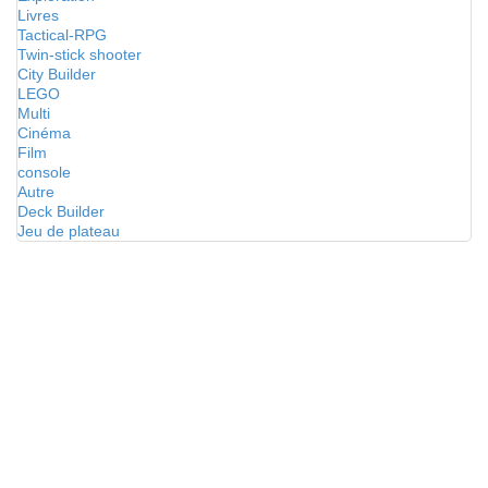
Livres
Tactical-RPG
Twin-stick shooter
City Builder
LEGO
Multi
Cinéma
Film
console
Autre
Deck Builder
Jeu de plateau