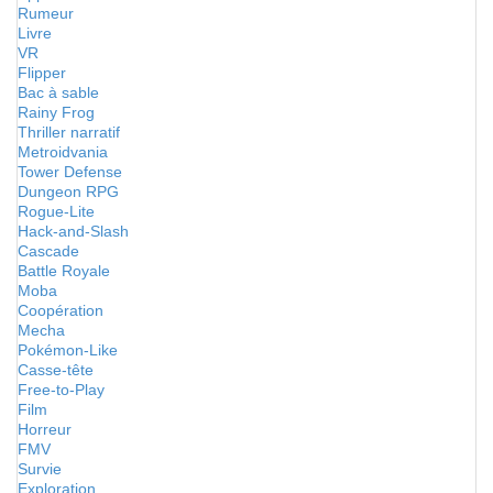
Rumeur
Livre
VR
Flipper
Bac à sable
Rainy Frog
Thriller narratif
Metroidvania
Tower Defense
Dungeon RPG
Rogue-Lite
Hack-and-Slash
Cascade
Battle Royale
Moba
Coopération
Mecha
Pokémon-Like
Casse-tête
Free-to-Play
Film
Horreur
FMV
Survie
Exploration