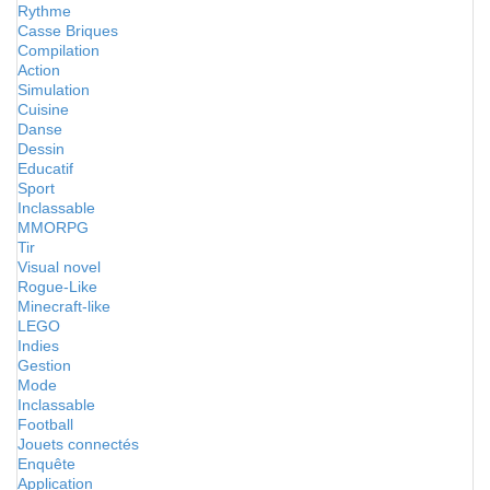
Rythme
Casse Briques
Compilation
Action
Simulation
Cuisine
Danse
Dessin
Educatif
Sport
Inclassable
MMORPG
Tir
Visual novel
Rogue-Like
Minecraft-like
LEGO
Indies
Gestion
Mode
Inclassable
Football
Jouets connectés
Enquête
Application