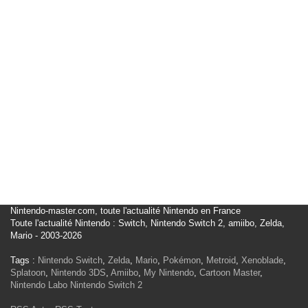
Nintendo-master.com, toute l'actualité Nintendo en France
Toute l'actualité Nintendo : Switch, Nintendo Switch 2, amiibo, Zelda,
Mario - 2003-2026
Tags :
Nintendo Switch
,
Zelda
,
Mario
,
Pokémon
,
Metroid
,
Xenoblade
,
Splatoon
,
Nintendo 3DS
,
Amiibo
,
My Nintendo
,
Cartoon Master
,
Nintendo Labo
Nintendo Switch 2