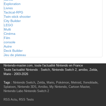
Exploration
Livres
Tactical-RPG
Twin-stick shooter
City Builder
LEGO
Multi
Cinéma
Film
console
Autre
Deck Builder
Jeu de plateau
Nintendo-master.com, toute l'actualité Nintendo en France
Toute l'actualité Nintendo : Switch, Nintendo Switch 2, amiibo, Zelda,
Mario - 2003-2026
Tags :
Nintendo Switch
,
Zelda
,
Mario
,
Pokémon
,
Metroid
,
Xenoblade
,
Splatoon
,
Nintendo 3DS
,
Amiibo
,
My Nintendo
,
Cartoon Master
,
Nintendo Labo
Nintendo Switch 2
RSS Actu
,
RSS Tests