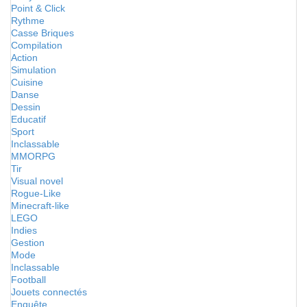
Point & Click
Rythme
Casse Briques
Compilation
Action
Simulation
Cuisine
Danse
Dessin
Educatif
Sport
Inclassable
MMORPG
Tir
Visual novel
Rogue-Like
Minecraft-like
LEGO
Indies
Gestion
Mode
Inclassable
Football
Jouets connectés
Enquête