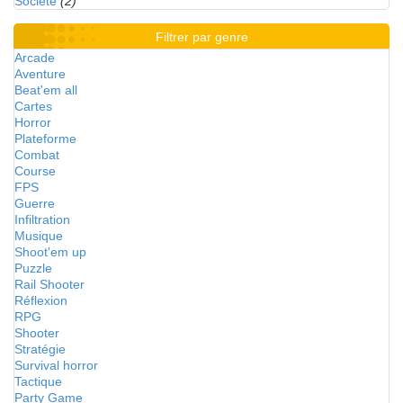
Société
(2)
Filtrer par genre
Arcade
Aventure
Beat'em all
Cartes
Horror
Plateforme
Combat
Course
FPS
Guerre
Infiltration
Musique
Shoot'em up
Puzzle
Rail Shooter
Réflexion
RPG
Shooter
Stratégie
Survival horror
Tactique
Party Game