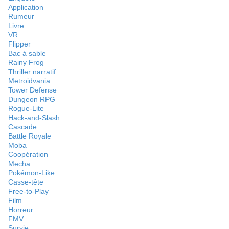
Application
Rumeur
Livre
VR
Flipper
Bac à sable
Rainy Frog
Thriller narratif
Metroidvania
Tower Defense
Dungeon RPG
Rogue-Lite
Hack-and-Slash
Cascade
Battle Royale
Moba
Coopération
Mecha
Pokémon-Like
Casse-tête
Free-to-Play
Film
Horreur
FMV
Survie