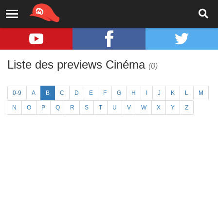
Liste des previews Cinéma
(0)
0-9
A
B
C
D
E
F
G
H
I
J
K
L
M
N
O
P
Q
R
S
T
U
V
W
X
Y
Z