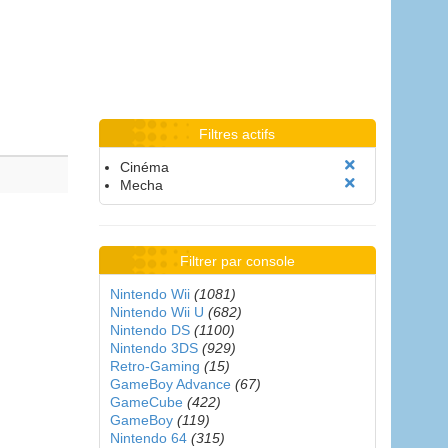
Filtres actifs
Cinéma
Mecha
Filtrer par console
Nintendo Wii
(1081)
Nintendo Wii U
(682)
Nintendo DS
(1100)
Nintendo 3DS
(929)
Retro-Gaming
(15)
GameBoy Advance
(67)
GameCube
(422)
GameBoy
(119)
Nintendo 64
(315)