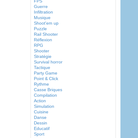
FPS
Guerre
Infiltration
Musique
Shoot'em up
Puzzle
Rail Shooter
Réflexion
RPG
Shooter
Stratégie
Survival horror
Tactique
Party Game
Point & Click
Rythme
Casse Briques
Compilation
Action
Simulation
Cuisine
Danse
Dessin
Educatif
Sport