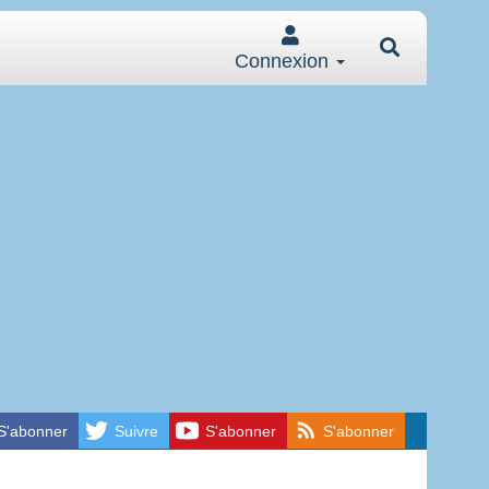
Connexion
S'abonner
Suivre
S'abonner
S'abonner