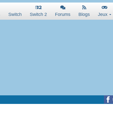
s
Switch
Switch 2
Forums
Blogs
Jeux