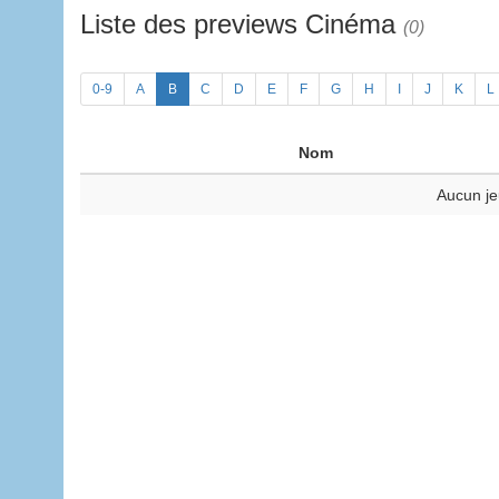
Liste des previews Cinéma
(0)
0-9
A
B
C
D
E
F
G
H
I
J
K
L
Nom
Aucun je