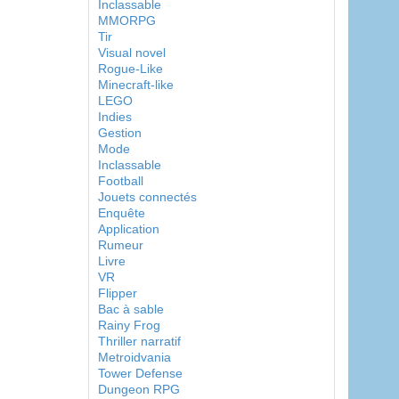
Inclassable
MMORPG
Tir
Visual novel
Rogue-Like
Minecraft-like
LEGO
Indies
Gestion
Mode
Inclassable
Football
Jouets connectés
Enquête
Application
Rumeur
Livre
VR
Flipper
Bac à sable
Rainy Frog
Thriller narratif
Metroidvania
Tower Defense
Dungeon RPG