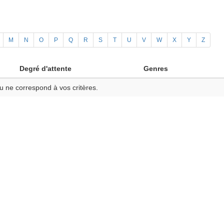
M
N
O
P
Q
R
S
T
U
V
W
X
Y
Z
Degré d'attente
Genres
u ne correspond à vos critères.