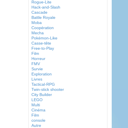
Rogue-Lite
Hack-and-Slash
Cascade
Battle Royale
Moba
Coopération
Mecha
Pokémon-Like
Casse-tête
Free-to-Play
Film
Horreur
FMV
Survie
Exploration
Livres
Tactical-RPG
Twin-stick shooter
City Builder
LEGO
Multi
Cinéma
Film
console
Autre