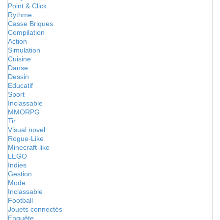
Point & Click
Rythme
Casse Briques
Compilation
Action
Simulation
Cuisine
Danse
Dessin
Educatif
Sport
Inclassable
MMORPG
Tir
Visual novel
Rogue-Like
Minecraft-like
LEGO
Indies
Gestion
Mode
Inclassable
Football
Jouets connectés
Enquête