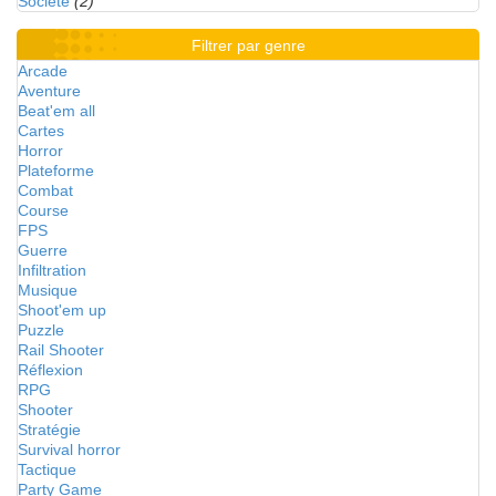
Société
(2)
Filtrer par genre
Arcade
Aventure
Beat'em all
Cartes
Horror
Plateforme
Combat
Course
FPS
Guerre
Infiltration
Musique
Shoot'em up
Puzzle
Rail Shooter
Réflexion
RPG
Shooter
Stratégie
Survival horror
Tactique
Party Game