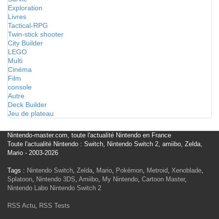
Exploration
Livres
Tactical-RPG
Twin-stick shooter
City Builder
LEGO
Multi
Cinéma
Film
console
Autre
Deck Builder
Jeu de plateau
Nintendo-master.com, toute l'actualité Nintendo en France
Toute l'actualité Nintendo : Switch, Nintendo Switch 2, amiibo, Zelda,
Mario - 2003-2026
Tags :
Nintendo Switch
,
Zelda
,
Mario
,
Pokémon
,
Metroid
,
Xenoblade
,
Splatoon
,
Nintendo 3DS
,
Amiibo
,
My Nintendo
,
Cartoon Master
,
Nintendo Labo
Nintendo Switch 2
RSS Actu
,
RSS Tests