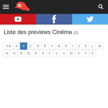
Liste des previews Cinéma
(0)
0-9
A
B
C
D
E
F
G
H
I
J
K
L
M
N
O
P
Q
R
S
T
U
V
W
X
Y
Z