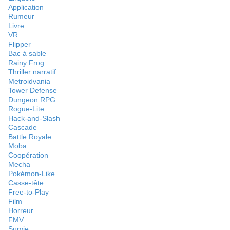
Application
Rumeur
Livre
VR
Flipper
Bac à sable
Rainy Frog
Thriller narratif
Metroidvania
Tower Defense
Dungeon RPG
Rogue-Lite
Hack-and-Slash
Cascade
Battle Royale
Moba
Coopération
Mecha
Pokémon-Like
Casse-tête
Free-to-Play
Film
Horreur
FMV
Survie