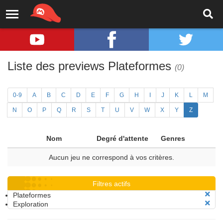
Liste des previews Plateformes
(0)
0-9
A
B
C
D
E
F
G
H
I
J
K
L
M
N
O
P
Q
R
S
T
U
V
W
X
Y
Z
Nom
Degré d'attente
Genres
Aucun jeu ne correspond à vos critères.
Filtres actifs
Plateformes
Exploration