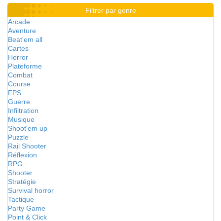
Filtrer par genre
Arcade
Aventure
Beat'em all
Cartes
Horror
Plateforme
Combat
Course
FPS
Guerre
Infiltration
Musique
Shoot'em up
Puzzle
Rail Shooter
Réflexion
RPG
Shooter
Stratégie
Survival horror
Tactique
Party Game
Point & Click