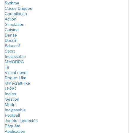
Rythme
Casse Briques
Compilation
Action
Simulation
Cuisine
Danse
Dessin
Educatif
Sport
Inclassable
MMORPG
Tir
Visual novel
Rogue-Like
Minecraft-like
LEGO
Indies
Gestion
Mode
Inclassable
Football
Jouets connectés
Enquête
Application