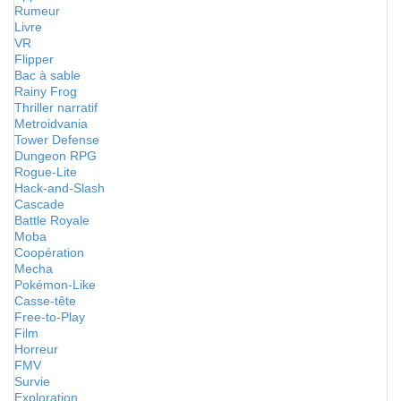
Rumeur
Livre
VR
Flipper
Bac à sable
Rainy Frog
Thriller narratif
Metroidvania
Tower Defense
Dungeon RPG
Rogue-Lite
Hack-and-Slash
Cascade
Battle Royale
Moba
Coopération
Mecha
Pokémon-Like
Casse-tête
Free-to-Play
Film
Horreur
FMV
Survie
Exploration