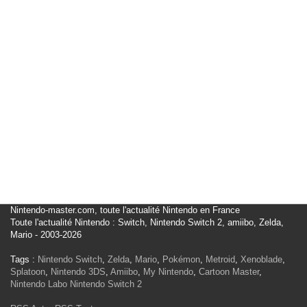
Nintendo-master.com, toute l'actualité Nintendo en France
Toute l'actualité Nintendo : Switch, Nintendo Switch 2, amiibo, Zelda,
Mario - 2003-2026
Tags :
Nintendo Switch
,
Zelda
,
Mario
,
Pokémon
,
Metroid
,
Xenoblade
,
Splatoon
,
Nintendo 3DS
,
Amiibo
,
My Nintendo
,
Cartoon Master
,
Nintendo Labo
Nintendo Switch 2