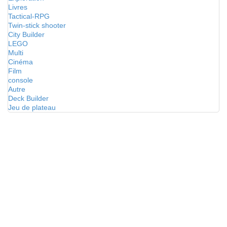
Livres
Tactical-RPG
Twin-stick shooter
City Builder
LEGO
Multi
Cinéma
Film
console
Autre
Deck Builder
Jeu de plateau