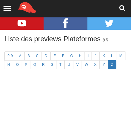
Liste des previews Plateformes
(0)
0-9
A
B
C
D
E
F
G
H
I
J
K
L
M
N
O
P
Q
R
S
T
U
V
W
X
Y
Z