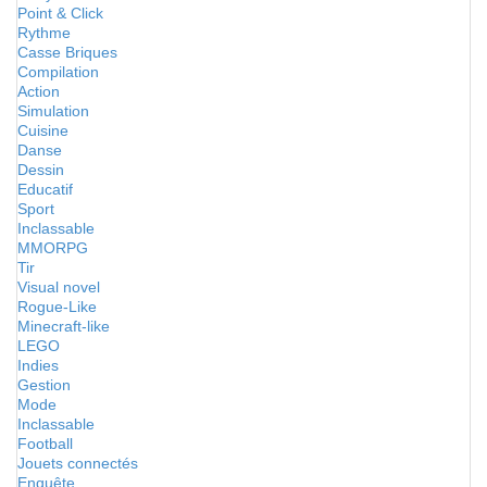
Point & Click
Rythme
Casse Briques
Compilation
Action
Simulation
Cuisine
Danse
Dessin
Educatif
Sport
Inclassable
MMORPG
Tir
Visual novel
Rogue-Like
Minecraft-like
LEGO
Indies
Gestion
Mode
Inclassable
Football
Jouets connectés
Enquête