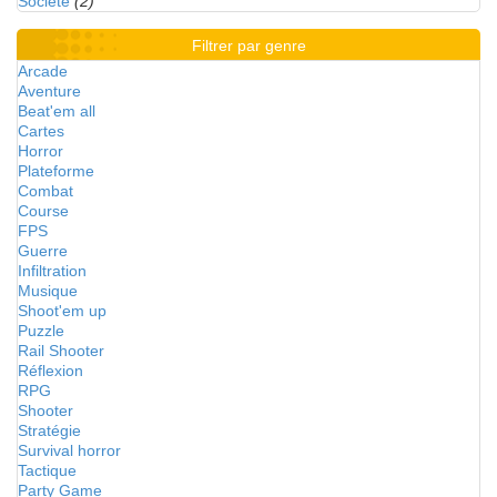
Société
(2)
Filtrer par genre
Arcade
Aventure
Beat'em all
Cartes
Horror
Plateforme
Combat
Course
FPS
Guerre
Infiltration
Musique
Shoot'em up
Puzzle
Rail Shooter
Réflexion
RPG
Shooter
Stratégie
Survival horror
Tactique
Party Game