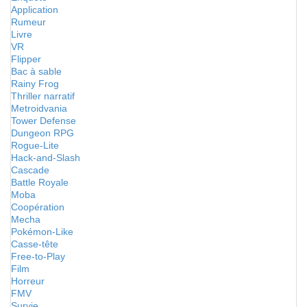
Application
Rumeur
Livre
VR
Flipper
Bac à sable
Rainy Frog
Thriller narratif
Metroidvania
Tower Defense
Dungeon RPG
Rogue-Lite
Hack-and-Slash
Cascade
Battle Royale
Moba
Coopération
Mecha
Pokémon-Like
Casse-tête
Free-to-Play
Film
Horreur
FMV
Survie