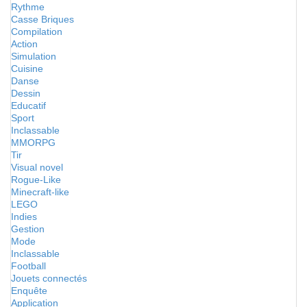
Rythme
Casse Briques
Compilation
Action
Simulation
Cuisine
Danse
Dessin
Educatif
Sport
Inclassable
MMORPG
Tir
Visual novel
Rogue-Like
Minecraft-like
LEGO
Indies
Gestion
Mode
Inclassable
Football
Jouets connectés
Enquête
Application