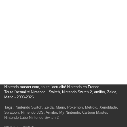
Nintendo-master.com, toute l'actualité Nintendo en France
Toute l'actualité Nintendo : Switch, Nintendo Switch 2, amiibo, Zelda,
Mario - 2003-2026
Tags :
Nintendo Switch
,
Zelda
,
Mario
,
Pokémon
,
Metroid
,
Xenoblade
,
Splatoon
,
Nintendo 3DS
,
Amiibo
,
My Nintendo
,
Cartoon Master
,
Nintendo Labo
Nintendo Switch 2