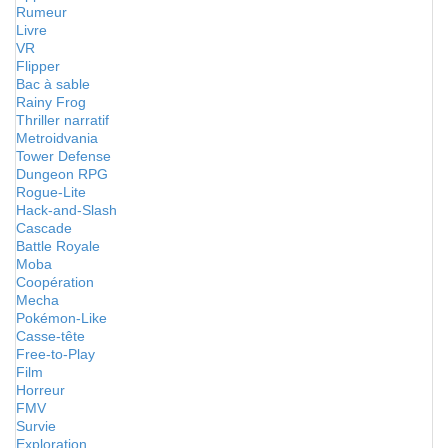
Rumeur
Livre
VR
Flipper
Bac à sable
Rainy Frog
Thriller narratif
Metroidvania
Tower Defense
Dungeon RPG
Rogue-Lite
Hack-and-Slash
Cascade
Battle Royale
Moba
Coopération
Mecha
Pokémon-Like
Casse-tête
Free-to-Play
Film
Horreur
FMV
Survie
Exploration