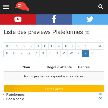
Liste des previews Plateformes
(0)
0-9
A
B
C
D
E
F
G
H
I
J
K
L
M
N
O
P
Q
R
S
T
U
V
W
X
Y
Z
Nom
Degré d'attente
Genres
Aucun jeu ne correspond à vos critères.
Filtres actifs
Plateformes
Bac à sable