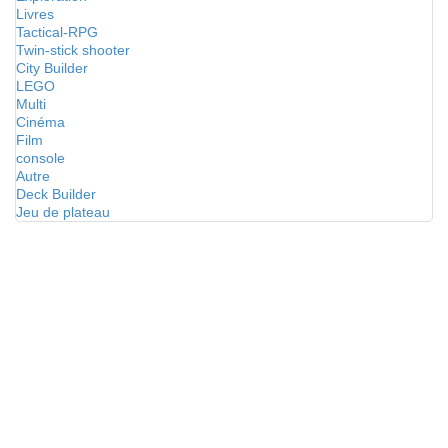
Livres
Tactical-RPG
Twin-stick shooter
City Builder
LEGO
Multi
Cinéma
Film
console
Autre
Deck Builder
Jeu de plateau