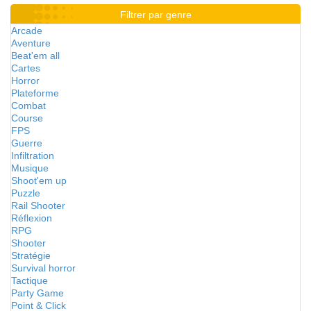
Filtrer par genre
Arcade
Aventure
Beat'em all
Cartes
Horror
Plateforme
Combat
Course
FPS
Guerre
Infiltration
Musique
Shoot'em up
Puzzle
Rail Shooter
Réflexion
RPG
Shooter
Stratégie
Survival horror
Tactique
Party Game
Point & Click