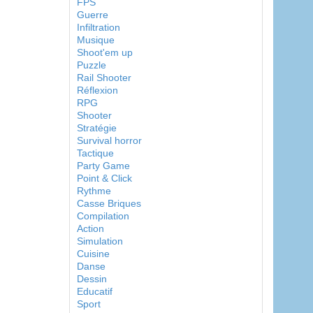
FPS
Guerre
Infiltration
Musique
Shoot'em up
Puzzle
Rail Shooter
Réflexion
RPG
Shooter
Stratégie
Survival horror
Tactique
Party Game
Point & Click
Rythme
Casse Briques
Compilation
Action
Simulation
Cuisine
Danse
Dessin
Educatif
Sport