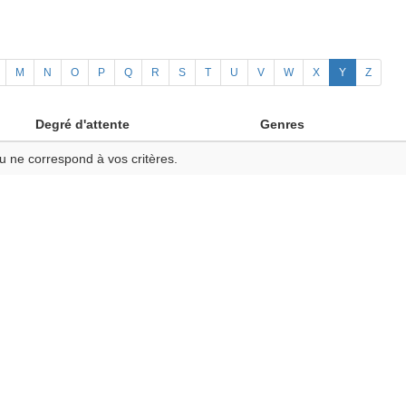
M
N
O
P
Q
R
S
T
U
V
W
X
Y
Z
Degré d'attente
Genres
u ne correspond à vos critères.