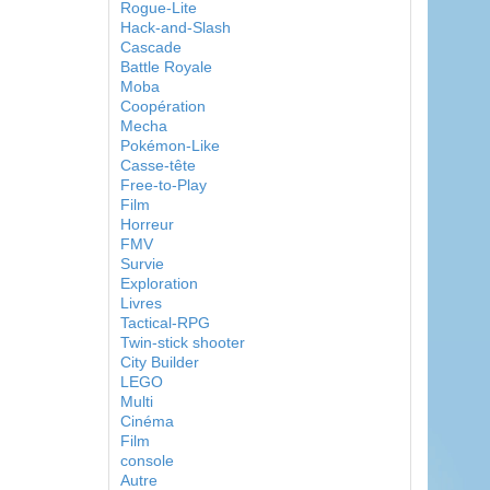
Rogue-Lite
Hack-and-Slash
Cascade
Battle Royale
Moba
Coopération
Mecha
Pokémon-Like
Casse-tête
Free-to-Play
Film
Horreur
FMV
Survie
Exploration
Livres
Tactical-RPG
Twin-stick shooter
City Builder
LEGO
Multi
Cinéma
Film
console
Autre