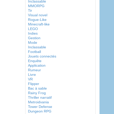
Inclassable
MMORPG
Tir
Visual novel
Rogue-Like
Minecraft-like
LEGO
Indies
Gestion
Mode
Inclassable
Football
Jouets connectés
Enquête
Application
Rumeur
Livre
VR
Flipper
Bac à sable
Rainy Frog
Thriller narratif
Metroidvania
Tower Defense
Dungeon RPG