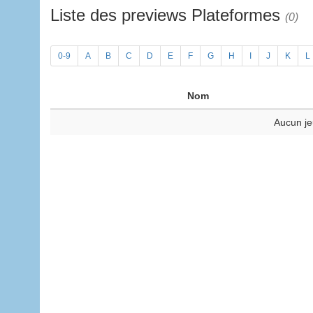
Liste des previews Plateformes
(0)
0-9
A
B
C
D
E
F
G
H
I
J
K
L
Nom
Aucun je