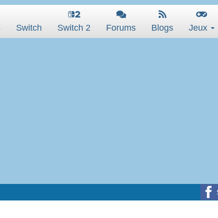
s
Switch
Switch 2
Forums
Blogs
Jeux