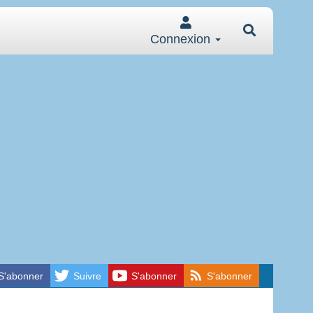
Connexion
S'abonner
Suivre
S'abonner
S'abonner