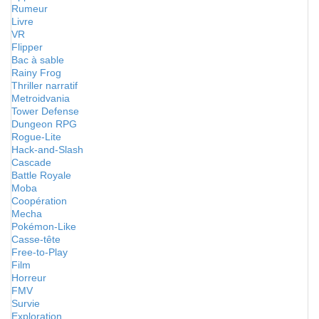
Rumeur
Livre
VR
Flipper
Bac à sable
Rainy Frog
Thriller narratif
Metroidvania
Tower Defense
Dungeon RPG
Rogue-Lite
Hack-and-Slash
Cascade
Battle Royale
Moba
Coopération
Mecha
Pokémon-Like
Casse-tête
Free-to-Play
Film
Horreur
FMV
Survie
Exploration