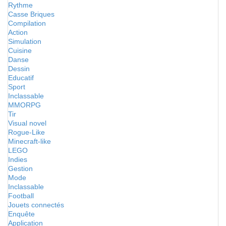
Rythme
Casse Briques
Compilation
Action
Simulation
Cuisine
Danse
Dessin
Educatif
Sport
Inclassable
MMORPG
Tir
Visual novel
Rogue-Like
Minecraft-like
LEGO
Indies
Gestion
Mode
Inclassable
Football
Jouets connectés
Enquête
Application