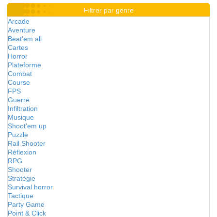
Filtrer par genre
Arcade
Aventure
Beat'em all
Cartes
Horror
Plateforme
Combat
Course
FPS
Guerre
Infiltration
Musique
Shoot'em up
Puzzle
Rail Shooter
Réflexion
RPG
Shooter
Stratégie
Survival horror
Tactique
Party Game
Point & Click