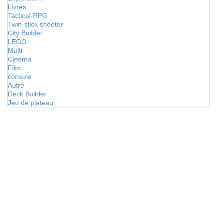
Livres
Tactical-RPG
Twin-stick shooter
City Builder
LEGO
Multi
Cinéma
Film
console
Autre
Deck Builder
Jeu de plateau