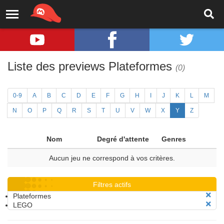
Liste des previews Plateformes
(0)
0-9
A
B
C
D
E
F
G
H
I
J
K
L
M
N
O
P
Q
R
S
T
U
V
W
X
Y
Z
Nom
Degré d'attente
Genres
Aucun jeu ne correspond à vos critères.
Filtres actifs
Plateformes
LEGO