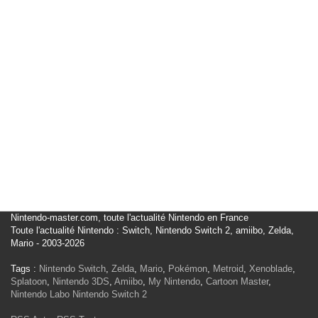
Nintendo-master.com, toute l'actualité Nintendo en France
Toute l'actualité Nintendo : Switch, Nintendo Switch 2, amiibo, Zelda,
Mario - 2003-2026
Tags :
Nintendo Switch
,
Zelda
,
Mario
,
Pokémon
,
Metroid
,
Xenoblade
,
Splatoon
,
Nintendo 3DS
,
Amiibo
,
My Nintendo
,
Cartoon Master
,
Nintendo Labo
Nintendo Switch 2