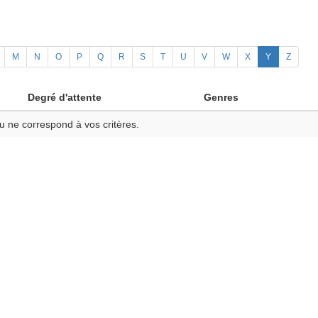
M
N
O
P
Q
R
S
T
U
V
W
X
Y
Z
Degré d'attente
Genres
u ne correspond à vos critères.