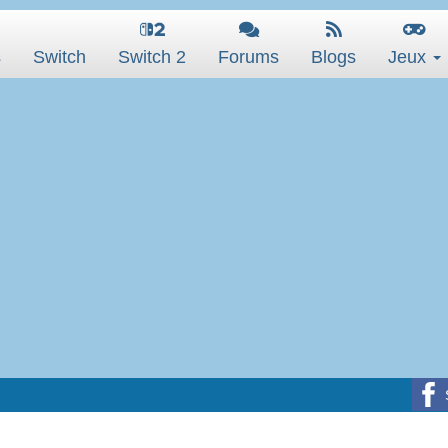
s
Switch
Switch 2
Forums
Blogs
Jeux