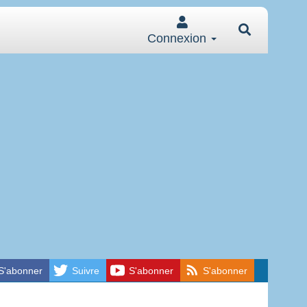
Connexion
S'abonner
Suivre
S'abonner
S'abonner