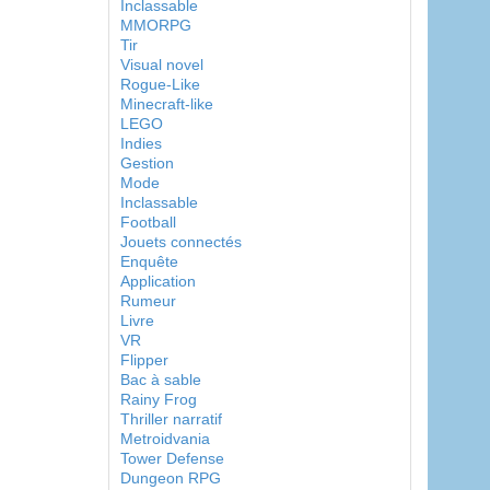
Inclassable
MMORPG
Tir
Visual novel
Rogue-Like
Minecraft-like
LEGO
Indies
Gestion
Mode
Inclassable
Football
Jouets connectés
Enquête
Application
Rumeur
Livre
VR
Flipper
Bac à sable
Rainy Frog
Thriller narratif
Metroidvania
Tower Defense
Dungeon RPG