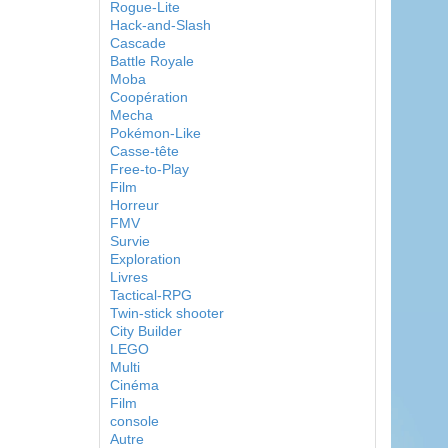
Rogue-Lite
Hack-and-Slash
Cascade
Battle Royale
Moba
Coopération
Mecha
Pokémon-Like
Casse-tête
Free-to-Play
Film
Horreur
FMV
Survie
Exploration
Livres
Tactical-RPG
Twin-stick shooter
City Builder
LEGO
Multi
Cinéma
Film
console
Autre