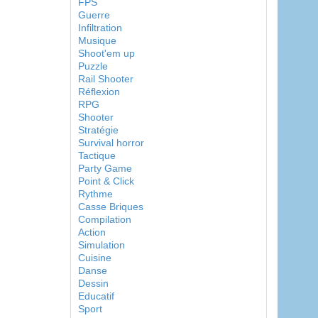
FPS
Guerre
Infiltration
Musique
Shoot'em up
Puzzle
Rail Shooter
Réflexion
RPG
Shooter
Stratégie
Survival horror
Tactique
Party Game
Point & Click
Rythme
Casse Briques
Compilation
Action
Simulation
Cuisine
Danse
Dessin
Educatif
Sport