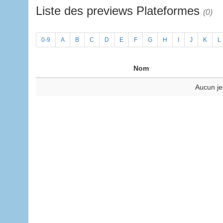
Liste des previews Plateformes
(0)
0-9
A
B
C
D
E
F
G
H
I
J
K
L
Nom
Aucun je