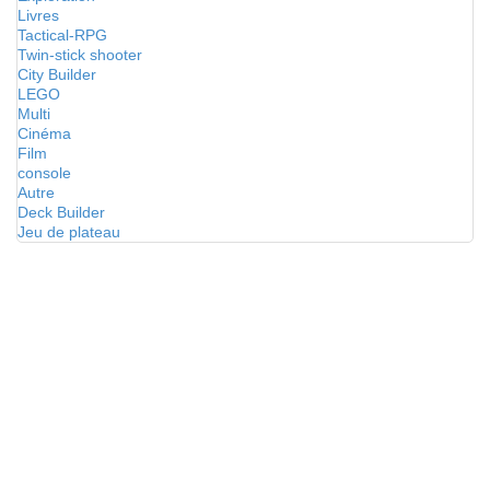
Livres
Tactical-RPG
Twin-stick shooter
City Builder
LEGO
Multi
Cinéma
Film
console
Autre
Deck Builder
Jeu de plateau