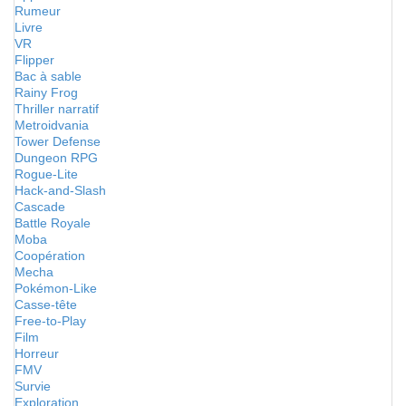
Rumeur
Livre
VR
Flipper
Bac à sable
Rainy Frog
Thriller narratif
Metroidvania
Tower Defense
Dungeon RPG
Rogue-Lite
Hack-and-Slash
Cascade
Battle Royale
Moba
Coopération
Mecha
Pokémon-Like
Casse-tête
Free-to-Play
Film
Horreur
FMV
Survie
Exploration