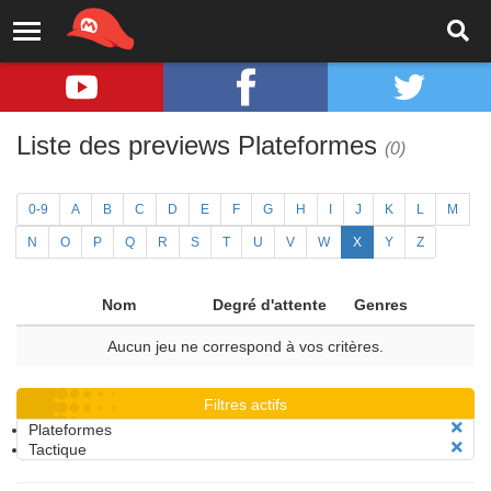
Liste des previews Plateformes
(0)
0-9
A
B
C
D
E
F
G
H
I
J
K
L
M
N
O
P
Q
R
S
T
U
V
W
X
Y
Z
Nom
Degré d'attente
Genres
Aucun jeu ne correspond à vos critères.
Filtres actifs
Plateformes
Tactique