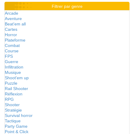
Filtrer par genre
Arcade
Aventure
Beat'em all
Cartes
Horror
Plateforme
Combat
Course
FPS
Guerre
Infiltration
Musique
Shoot'em up
Puzzle
Rail Shooter
Réflexion
RPG
Shooter
Stratégie
Survival horror
Tactique
Party Game
Point & Click