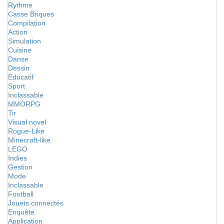
Rythme
Casse Briques
Compilation
Action
Simulation
Cuisine
Danse
Dessin
Educatif
Sport
Inclassable
MMORPG
Tir
Visual novel
Rogue-Like
Minecraft-like
LEGO
Indies
Gestion
Mode
Inclassable
Football
Jouets connectés
Enquête
Application