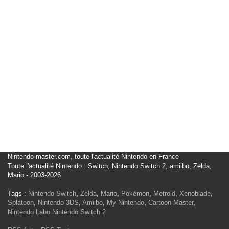
Nintendo-master.com, toute l'actualité Nintendo en France
Toute l'actualité Nintendo : Switch, Nintendo Switch 2, amiibo, Zelda,
Mario - 2003-2026
Tags :
Nintendo Switch
,
Zelda
,
Mario
,
Pokémon
,
Metroid
,
Xenoblade
,
Splatoon
,
Nintendo 3DS
,
Amiibo
,
My Nintendo
,
Cartoon Master
,
Nintendo Labo
Nintendo Switch 2