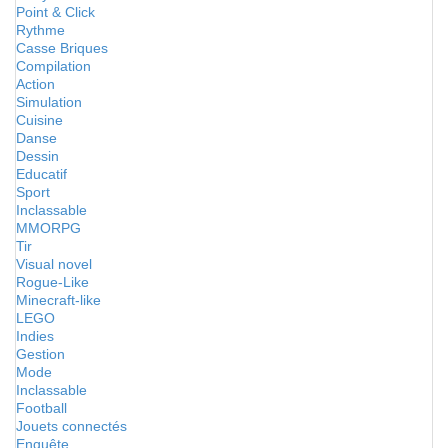
Point & Click
Rythme
Casse Briques
Compilation
Action
Simulation
Cuisine
Danse
Dessin
Educatif
Sport
Inclassable
MMORPG
Tir
Visual novel
Rogue-Like
Minecraft-like
LEGO
Indies
Gestion
Mode
Inclassable
Football
Jouets connectés
Enquête