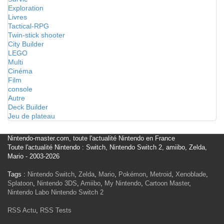
Exploration
Livres
Tactical-RPG
Twin-stick shooter
City Builder
LEGO
Multi
Cinéma
Film
console
Autre
Deck Builder
Jeu de plateau
Nintendo-master.com, toute l'actualité Nintendo en France
Toute l'actualité Nintendo : Switch, Nintendo Switch 2, amiibo, Zelda,
Mario - 2003-2026
Tags :
Nintendo Switch
,
Zelda
,
Mario
,
Pokémon
,
Metroid
,
Xenoblade
,
Splatoon
,
Nintendo 3DS
,
Amiibo
,
My Nintendo
,
Cartoon Master
,
Nintendo Labo
Nintendo Switch 2
RSS Actu
,
RSS Tests