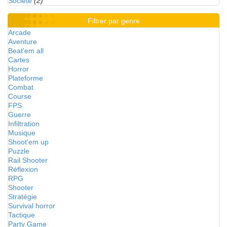
Société
(2)
Filtrer par genre
Arcade
Aventure
Beat'em all
Cartes
Horror
Plateforme
Combat
Course
FPS
Guerre
Infiltration
Musique
Shoot'em up
Puzzle
Rail Shooter
Réflexion
RPG
Shooter
Stratégie
Survival horror
Tactique
Party Game