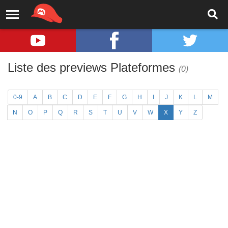
Liste des previews Plateformes
(0)
0-9
A
B
C
D
E
F
G
H
I
J
K
L
M
N
O
P
Q
R
S
T
U
V
W
X
Y
Z