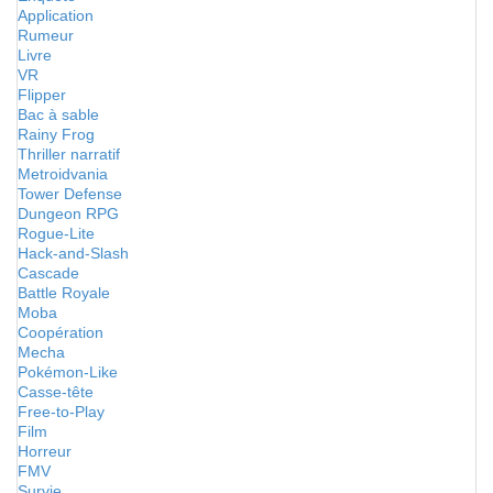
Application
Rumeur
Livre
VR
Flipper
Bac à sable
Rainy Frog
Thriller narratif
Metroidvania
Tower Defense
Dungeon RPG
Rogue-Lite
Hack-and-Slash
Cascade
Battle Royale
Moba
Coopération
Mecha
Pokémon-Like
Casse-tête
Free-to-Play
Film
Horreur
FMV
Survie