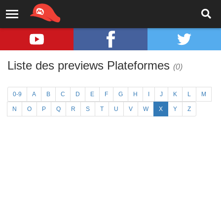
Liste des previews Plateformes
(0)
0-9
A
B
C
D
E
F
G
H
I
J
K
L
M
N
O
P
Q
R
S
T
U
V
W
X
Y
Z