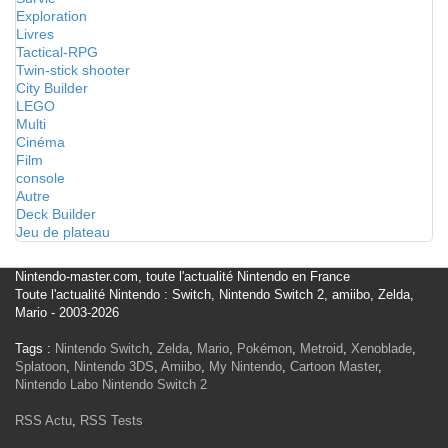
Exploration
Livres
Tactical-RPG
Twin-stick shooter
City Builder
LEGO
Multi
Cinéma
Film
console
Autre
Deck Builder
Jeu de plateau
Nintendo-master.com, toute l'actualité Nintendo en France
Toute l'actualité Nintendo : Switch, Nintendo Switch 2, amiibo, Zelda,
Mario - 2003-2026
Tags :
Nintendo Switch
,
Zelda
,
Mario
,
Pokémon
,
Metroid
,
Xenoblade
,
Splatoon
,
Nintendo 3DS
,
Amiibo
,
My Nintendo
,
Cartoon Master
,
Nintendo Labo
Nintendo Switch 2
RSS Actu
,
RSS Tests