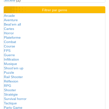
Société
(2)
Filtrer par genre
Arcade
Aventure
Beat'em all
Cartes
Horror
Plateforme
Combat
Course
FPS
Guerre
Infiltration
Musique
Shoot'em up
Puzzle
Rail Shooter
Réflexion
RPG
Shooter
Stratégie
Survival horror
Tactique
Party Game