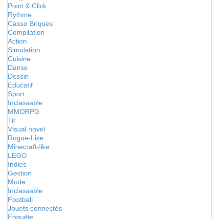
Point & Click
Rythme
Casse Briques
Compilation
Action
Simulation
Cuisine
Danse
Dessin
Educatif
Sport
Inclassable
MMORPG
Tir
Visual novel
Rogue-Like
Minecraft-like
LEGO
Indies
Gestion
Mode
Inclassable
Football
Jouets connectés
Enquête