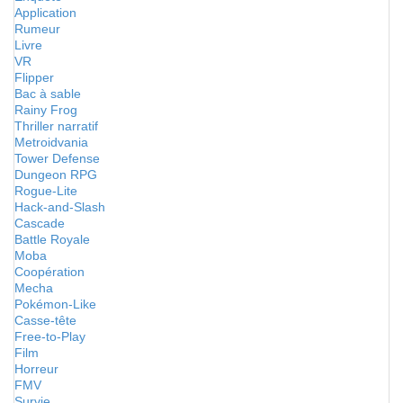
Application
Rumeur
Livre
VR
Flipper
Bac à sable
Rainy Frog
Thriller narratif
Metroidvania
Tower Defense
Dungeon RPG
Rogue-Lite
Hack-and-Slash
Cascade
Battle Royale
Moba
Coopération
Mecha
Pokémon-Like
Casse-tête
Free-to-Play
Film
Horreur
FMV
Survie