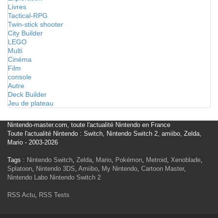
Livres
Tactical-RPG
Twin-stick shooter
City Builder
LEGO
Multi
Cinéma
Film
console
Autre
Deck Builder
Jeu de plateau
Nintendo-master.com, toute l'actualité Nintendo en France
Toute l'actualité Nintendo : Switch, Nintendo Switch 2, amiibo, Zelda,
Mario - 2003-2026
Tags :
Nintendo Switch
,
Zelda
,
Mario
,
Pokémon
,
Metroid
,
Xenoblade
,
Splatoon
,
Nintendo 3DS
,
Amiibo
,
My Nintendo
,
Cartoon Master
,
Nintendo Labo
Nintendo Switch 2
RSS Actu
,
RSS Tests