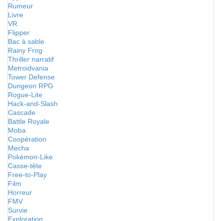
Rumeur
Livre
VR
Flipper
Bac à sable
Rainy Frog
Thriller narratif
Metroidvania
Tower Defense
Dungeon RPG
Rogue-Lite
Hack-and-Slash
Cascade
Battle Royale
Moba
Coopération
Mecha
Pokémon-Like
Casse-tête
Free-to-Play
Film
Horreur
FMV
Survie
Exploration