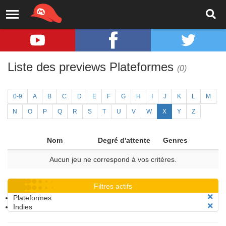
Liste des previews Plateformes
(0)
0-9
A
B
C
D
E
F
G
H
I
J
K
L
M
N
O
P
Q
R
S
T
U
V
W
X
Y
Z
Nom
Degré d'attente
Genres
Aucun jeu ne correspond à vos critères.
Filtres actifs
Plateformes
Indies