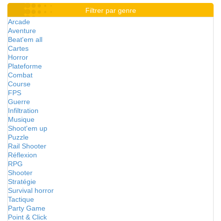
Filtrer par genre
Arcade
Aventure
Beat'em all
Cartes
Horror
Plateforme
Combat
Course
FPS
Guerre
Infiltration
Musique
Shoot'em up
Puzzle
Rail Shooter
Réflexion
RPG
Shooter
Stratégie
Survival horror
Tactique
Party Game
Point & Click