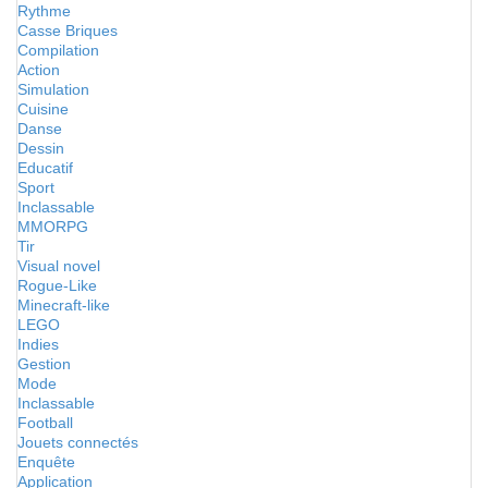
Rythme
Casse Briques
Compilation
Action
Simulation
Cuisine
Danse
Dessin
Educatif
Sport
Inclassable
MMORPG
Tir
Visual novel
Rogue-Like
Minecraft-like
LEGO
Indies
Gestion
Mode
Inclassable
Football
Jouets connectés
Enquête
Application