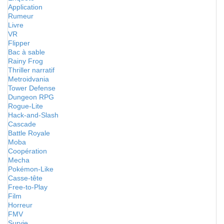
Application
Rumeur
Livre
VR
Flipper
Bac à sable
Rainy Frog
Thriller narratif
Metroidvania
Tower Defense
Dungeon RPG
Rogue-Lite
Hack-and-Slash
Cascade
Battle Royale
Moba
Coopération
Mecha
Pokémon-Like
Casse-tête
Free-to-Play
Film
Horreur
FMV
Survie