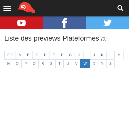
Liste des previews Plateformes
(0)
0-9
A
B
C
D
E
F
G
H
I
J
K
L
M
N
O
P
Q
R
S
T
U
V
W
X
Y
Z