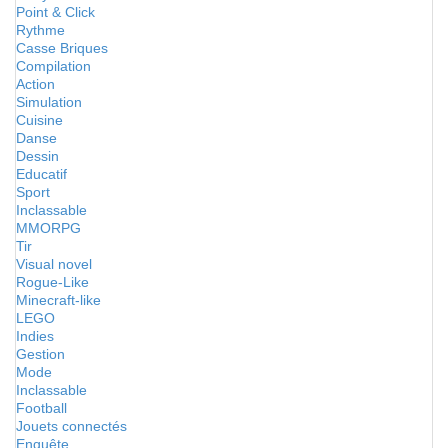
Point & Click
Rythme
Casse Briques
Compilation
Action
Simulation
Cuisine
Danse
Dessin
Educatif
Sport
Inclassable
MMORPG
Tir
Visual novel
Rogue-Like
Minecraft-like
LEGO
Indies
Gestion
Mode
Inclassable
Football
Jouets connectés
Enquête