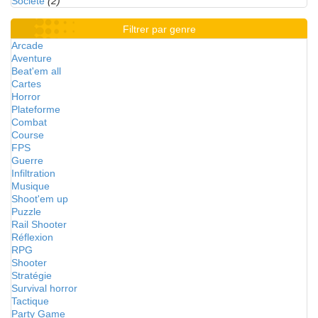
Société
(2)
Filtrer par genre
Arcade
Aventure
Beat'em all
Cartes
Horror
Plateforme
Combat
Course
FPS
Guerre
Infiltration
Musique
Shoot'em up
Puzzle
Rail Shooter
Réflexion
RPG
Shooter
Stratégie
Survival horror
Tactique
Party Game