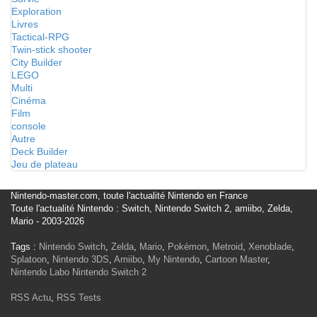
Exploration
Livres
Tactical-RPG
Twin-stick shooter
City Builder
LEGO
Multi
Cinéma
Film
console
Autre
Deck Builder
Jeu de plateau
Nintendo-master.com, toute l'actualité Nintendo en France
Toute l'actualité Nintendo : Switch, Nintendo Switch 2, amiibo, Zelda,
Mario - 2003-2026
Tags :
Nintendo Switch
,
Zelda
,
Mario
,
Pokémon
,
Metroid
,
Xenoblade
,
Splatoon
,
Nintendo 3DS
,
Amiibo
,
My Nintendo
,
Cartoon Master
,
Nintendo Labo
Nintendo Switch 2
RSS Actu
,
RSS Tests