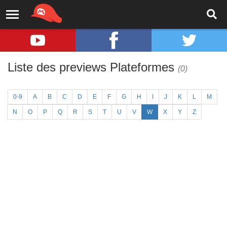
Liste des previews Plateformes
(0)
0-9
A
B
C
D
E
F
G
H
I
J
K
L
M
N
O
P
Q
R
S
T
U
V
W
X
Y
Z