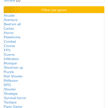
Société
(2)
Filtrer par genre
Arcade
Aventure
Beat'em all
Cartes
Horror
Plateforme
Combat
Course
FPS
Guerre
Infiltration
Musique
Shoot'em up
Puzzle
Rail Shooter
Réflexion
RPG
Shooter
Stratégie
Survival horror
Tactique
Party Game