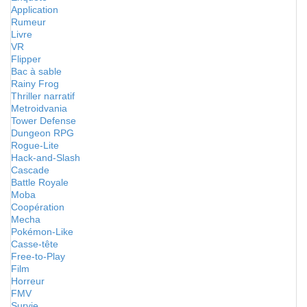
Application
Rumeur
Livre
VR
Flipper
Bac à sable
Rainy Frog
Thriller narratif
Metroidvania
Tower Defense
Dungeon RPG
Rogue-Lite
Hack-and-Slash
Cascade
Battle Royale
Moba
Coopération
Mecha
Pokémon-Like
Casse-tête
Free-to-Play
Film
Horreur
FMV
Survie