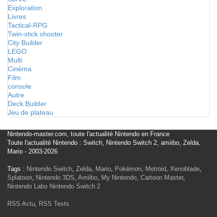
Exploration
Livres
Tactical-RPG
Twin-stick shooter
City Builder
LEGO
Multi
Cinéma
Film
console
Autre
Deck Builder
Jeu de plateau
Nintendo-master.com, toute l'actualité Nintendo en France
Toute l'actualité Nintendo : Switch, Nintendo Switch 2, amiibo, Zelda,
Mario - 2003-2026
Tags :
Nintendo Switch
,
Zelda
,
Mario
,
Pokémon
,
Metroid
,
Xenoblade
,
Splatoon
,
Nintendo 3DS
,
Amiibo
,
My Nintendo
,
Cartoon Master
,
Nintendo Labo
Nintendo Switch 2
RSS Actu
,
RSS Tests