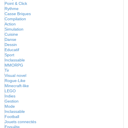
Point & Click
Rythme
Casse Briques
Compilation
Action
Simulation
Cuisine
Danse
Dessin
Educatif
Sport
Inclassable
MMORPG
Tir
Visual novel
Rogue-Like
Minecraft-like
LEGO
Indies
Gestion
Mode
Inclassable
Football
Jouets connectés
Enquête