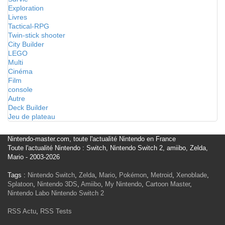
Exploration
Livres
Tactical-RPG
Twin-stick shooter
City Builder
LEGO
Multi
Cinéma
Film
console
Autre
Deck Builder
Jeu de plateau
Nintendo-master.com, toute l'actualité Nintendo en France
Toute l'actualité Nintendo : Switch, Nintendo Switch 2, amiibo, Zelda,
Mario - 2003-2026
Tags :
Nintendo Switch
,
Zelda
,
Mario
,
Pokémon
,
Metroid
,
Xenoblade
,
Splatoon
,
Nintendo 3DS
,
Amiibo
,
My Nintendo
,
Cartoon Master
,
Nintendo Labo
Nintendo Switch 2
RSS Actu
,
RSS Tests