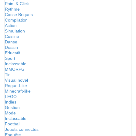
Point & Click
Rythme
Casse Briques
Compilation
Action
Simulation
Cuisine
Danse
Dessin
Educatif
Sport
Inclassable
MMORPG
Tir
Visual novel
Rogue-Like
Minecraft-like
LEGO
Indies
Gestion
Mode
Inclassable
Football
Jouets connectés
Enquête