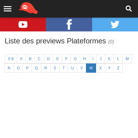
Liste des previews Plateformes
(0)
0-9
A
B
C
D
E
F
G
H
I
J
K
L
M
N
O
P
Q
R
S
T
U
V
W
X
Y
Z