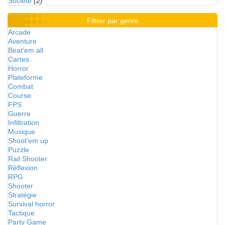
Société
(2)
Filtrer par genre
Arcade
Aventure
Beat'em all
Cartes
Horror
Plateforme
Combat
Course
FPS
Guerre
Infiltration
Musique
Shoot'em up
Puzzle
Rail Shooter
Réflexion
RPG
Shooter
Stratégie
Survival horror
Tactique
Party Game