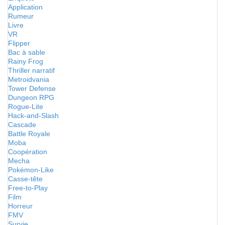
Application
Rumeur
Livre
VR
Flipper
Bac à sable
Rainy Frog
Thriller narratif
Metroidvania
Tower Defense
Dungeon RPG
Rogue-Lite
Hack-and-Slash
Cascade
Battle Royale
Moba
Coopération
Mecha
Pokémon-Like
Casse-tête
Free-to-Play
Film
Horreur
FMV
Survie