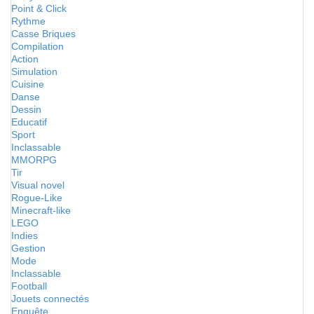
Point & Click
Rythme
Casse Briques
Compilation
Action
Simulation
Cuisine
Danse
Dessin
Educatif
Sport
Inclassable
MMORPG
Tir
Visual novel
Rogue-Like
Minecraft-like
LEGO
Indies
Gestion
Mode
Inclassable
Football
Jouets connectés
Enquête