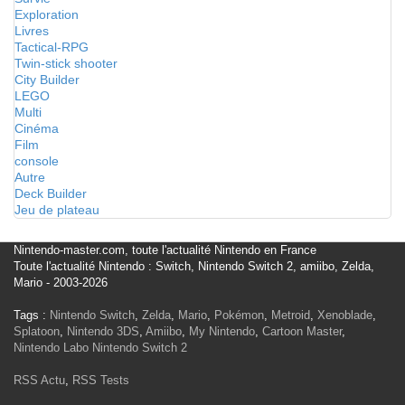
Exploration
Livres
Tactical-RPG
Twin-stick shooter
City Builder
LEGO
Multi
Cinéma
Film
console
Autre
Deck Builder
Jeu de plateau
Nintendo-master.com, toute l'actualité Nintendo en France
Toute l'actualité Nintendo : Switch, Nintendo Switch 2, amiibo, Zelda,
Mario - 2003-2026
Tags :
Nintendo Switch
,
Zelda
,
Mario
,
Pokémon
,
Metroid
,
Xenoblade
,
Splatoon
,
Nintendo 3DS
,
Amiibo
,
My Nintendo
,
Cartoon Master
,
Nintendo Labo
Nintendo Switch 2
RSS Actu
,
RSS Tests