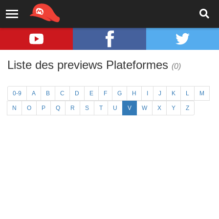
Liste des previews Plateformes
(0)
0-9
A
B
C
D
E
F
G
H
I
J
K
L
M
N
O
P
Q
R
S
T
U
V
W
X
Y
Z