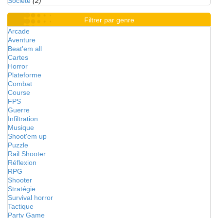
Société
(2)
Filtrer par genre
Arcade
Aventure
Beat'em all
Cartes
Horror
Plateforme
Combat
Course
FPS
Guerre
Infiltration
Musique
Shoot'em up
Puzzle
Rail Shooter
Réflexion
RPG
Shooter
Stratégie
Survival horror
Tactique
Party Game