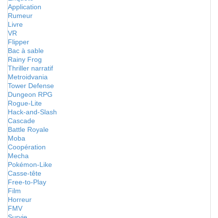
Application
Rumeur
Livre
VR
Flipper
Bac à sable
Rainy Frog
Thriller narratif
Metroidvania
Tower Defense
Dungeon RPG
Rogue-Lite
Hack-and-Slash
Cascade
Battle Royale
Moba
Coopération
Mecha
Pokémon-Like
Casse-tête
Free-to-Play
Film
Horreur
FMV
Survie