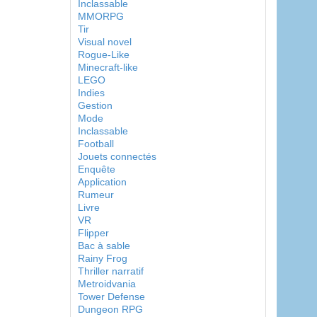
Inclassable
MMORPG
Tir
Visual novel
Rogue-Like
Minecraft-like
LEGO
Indies
Gestion
Mode
Inclassable
Football
Jouets connectés
Enquête
Application
Rumeur
Livre
VR
Flipper
Bac à sable
Rainy Frog
Thriller narratif
Metroidvania
Tower Defense
Dungeon RPG