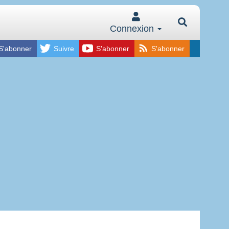
Connexion
S'abonner
Suivre
S'abonner
S'abonner