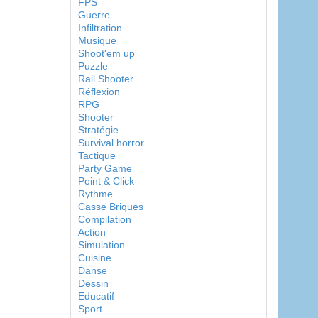
FPS
Guerre
Infiltration
Musique
Shoot'em up
Puzzle
Rail Shooter
Réflexion
RPG
Shooter
Stratégie
Survival horror
Tactique
Party Game
Point & Click
Rythme
Casse Briques
Compilation
Action
Simulation
Cuisine
Danse
Dessin
Educatif
Sport