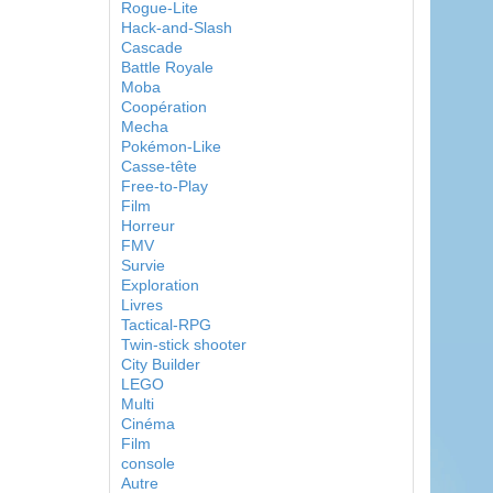
Rogue-Lite
Hack-and-Slash
Cascade
Battle Royale
Moba
Coopération
Mecha
Pokémon-Like
Casse-tête
Free-to-Play
Film
Horreur
FMV
Survie
Exploration
Livres
Tactical-RPG
Twin-stick shooter
City Builder
LEGO
Multi
Cinéma
Film
console
Autre