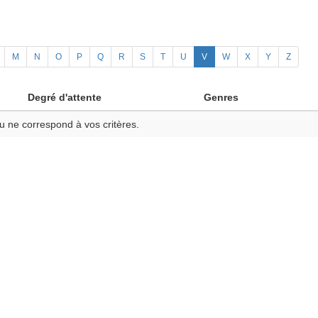
M
N
O
P
Q
R
S
T
U
V
W
X
Y
Z
Degré d'attente
Genres
u ne correspond à vos critères.