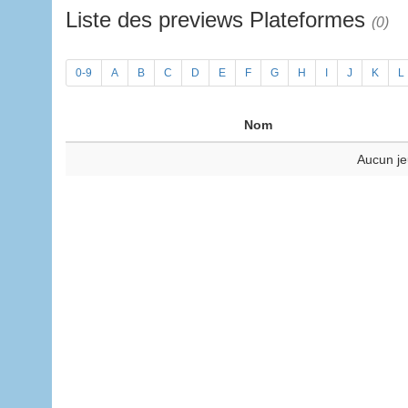
Liste des previews Plateformes
(0)
0-9
A
B
C
D
E
F
G
H
I
J
K
L
Nom
Aucun je