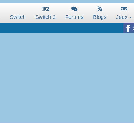
s
Switch
Switch 2
Forums
Blogs
Jeux