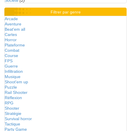
Société
(2)
Filtrer par genre
Arcade
Aventure
Beat'em all
Cartes
Horror
Plateforme
Combat
Course
FPS
Guerre
Infiltration
Musique
Shoot'em up
Puzzle
Rail Shooter
Réflexion
RPG
Shooter
Stratégie
Survival horror
Tactique
Party Game