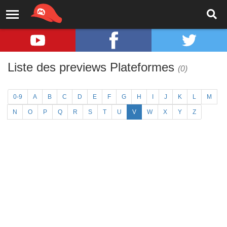
Liste des previews Plateformes
(0)
0-9
A
B
C
D
E
F
G
H
I
J
K
L
M
N
O
P
Q
R
S
T
U
V
W
X
Y
Z