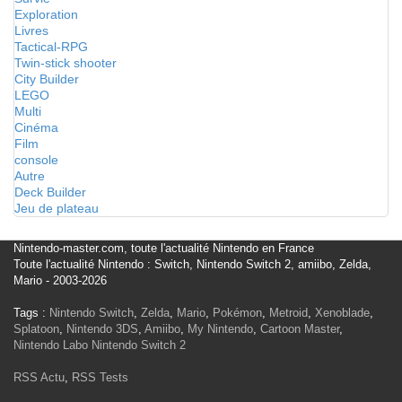
Exploration
Livres
Tactical-RPG
Twin-stick shooter
City Builder
LEGO
Multi
Cinéma
Film
console
Autre
Deck Builder
Jeu de plateau
Nintendo-master.com, toute l'actualité Nintendo en France
Toute l'actualité Nintendo : Switch, Nintendo Switch 2, amiibo, Zelda,
Mario - 2003-2026
Tags :
Nintendo Switch
,
Zelda
,
Mario
,
Pokémon
,
Metroid
,
Xenoblade
,
Splatoon
,
Nintendo 3DS
,
Amiibo
,
My Nintendo
,
Cartoon Master
,
Nintendo Labo
Nintendo Switch 2
RSS Actu
,
RSS Tests