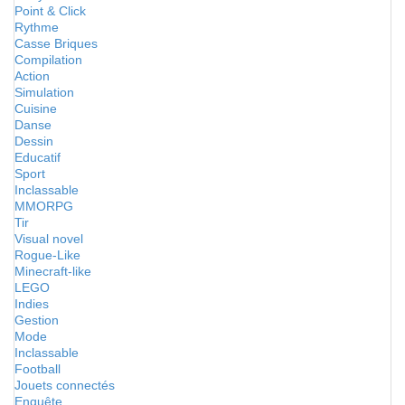
Point & Click
Rythme
Casse Briques
Compilation
Action
Simulation
Cuisine
Danse
Dessin
Educatif
Sport
Inclassable
MMORPG
Tir
Visual novel
Rogue-Like
Minecraft-like
LEGO
Indies
Gestion
Mode
Inclassable
Football
Jouets connectés
Enquête