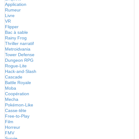
Application
Rumeur
Livre
VR
Flipper
Bac à sable
Rainy Frog
Thriller narratif
Metroidvania
Tower Defense
Dungeon RPG
Rogue-Lite
Hack-and-Slash
Cascade
Battle Royale
Moba
Coopération
Mecha
Pokémon-Like
Casse-tête
Free-to-Play
Film
Horreur
FMV
Survie