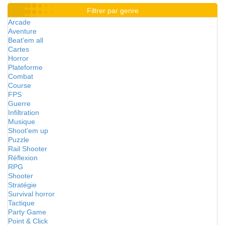
Filtrer par genre
Arcade
Aventure
Beat'em all
Cartes
Horror
Plateforme
Combat
Course
FPS
Guerre
Infiltration
Musique
Shoot'em up
Puzzle
Rail Shooter
Réflexion
RPG
Shooter
Stratégie
Survival horror
Tactique
Party Game
Point & Click