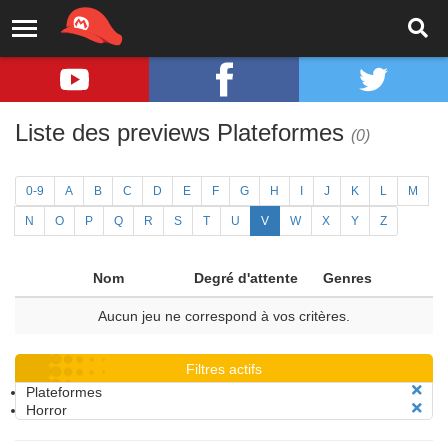
Liste des previews Plateformes
(0)
0-9
A
B
C
D
E
F
G
H
I
J
K
L
M
N
O
P
Q
R
S
T
U
V
W
X
Y
Z
Nom
Degré d'attente
Genres
Aucun jeu ne correspond à vos critères.
Filtres actifs
Plateformes
Horror