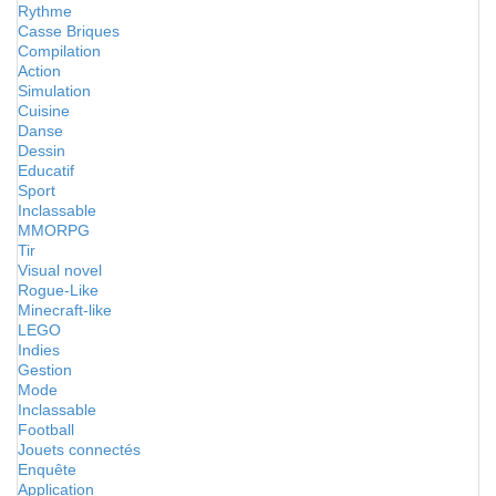
Rythme
Casse Briques
Compilation
Action
Simulation
Cuisine
Danse
Dessin
Educatif
Sport
Inclassable
MMORPG
Tir
Visual novel
Rogue-Like
Minecraft-like
LEGO
Indies
Gestion
Mode
Inclassable
Football
Jouets connectés
Enquête
Application