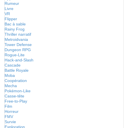
Rumeur
Livre
VR
Flipper
Bac à sable
Rainy Frog
Thriller narratif
Metroidvania
Tower Defense
Dungeon RPG
Rogue-Lite
Hack-and-Slash
Cascade
Battle Royale
Moba
Coopération
Mecha
Pokémon-Like
Casse-tête
Free-to-Play
Film
Horreur
FMV
Survie
Exploration