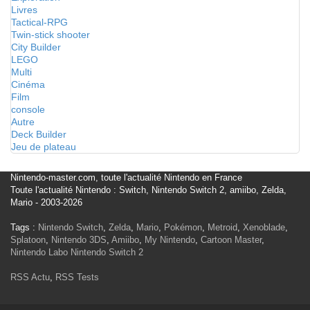
Livres
Tactical-RPG
Twin-stick shooter
City Builder
LEGO
Multi
Cinéma
Film
console
Autre
Deck Builder
Jeu de plateau
Nintendo-master.com, toute l'actualité Nintendo en France
Toute l'actualité Nintendo : Switch, Nintendo Switch 2, amiibo, Zelda,
Mario - 2003-2026
Tags :
Nintendo Switch
,
Zelda
,
Mario
,
Pokémon
,
Metroid
,
Xenoblade
,
Splatoon
,
Nintendo 3DS
,
Amiibo
,
My Nintendo
,
Cartoon Master
,
Nintendo Labo
Nintendo Switch 2
RSS Actu
,
RSS Tests