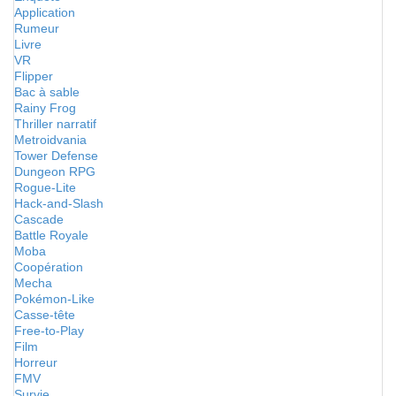
Application
Rumeur
Livre
VR
Flipper
Bac à sable
Rainy Frog
Thriller narratif
Metroidvania
Tower Defense
Dungeon RPG
Rogue-Lite
Hack-and-Slash
Cascade
Battle Royale
Moba
Coopération
Mecha
Pokémon-Like
Casse-tête
Free-to-Play
Film
Horreur
FMV
Survie