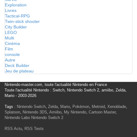
Exploration
Livres
Tactical-RPG
Twin-stick shooter
City Builder
LEGO
Multi
Cinéma
Film
console
Autre
Deck Builder
Jeu de plateau
Nintendo-master.com, toute l'actualité Nintendo en France
Toute l'actualité Nintendo : Switch, Nintendo Switch 2, amiibo, Zelda,
Mario - 2003-2026
Tags :
Nintendo Switch
,
Zelda
,
Mario
,
Pokémon
,
Metroid
,
Xenoblade
,
Splatoon
,
Nintendo 3DS
,
Amiibo
,
My Nintendo
,
Cartoon Master
,
Nintendo Labo
Nintendo Switch 2
RSS Actu
,
RSS Tests