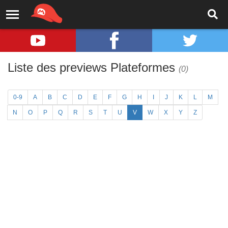
Liste des previews Plateformes
(0)
0-9
A
B
C
D
E
F
G
H
I
J
K
L
M
N
O
P
Q
R
S
T
U
V
W
X
Y
Z