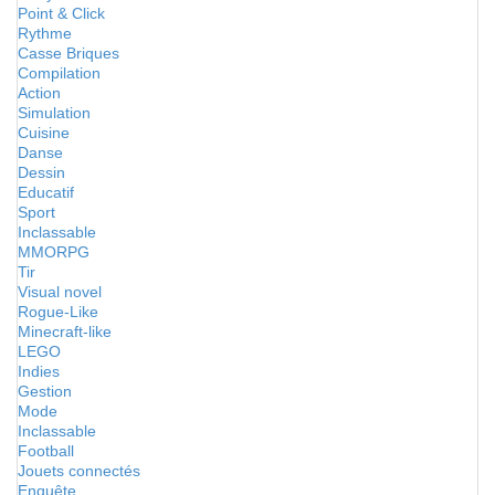
Point & Click
Rythme
Casse Briques
Compilation
Action
Simulation
Cuisine
Danse
Dessin
Educatif
Sport
Inclassable
MMORPG
Tir
Visual novel
Rogue-Like
Minecraft-like
LEGO
Indies
Gestion
Mode
Inclassable
Football
Jouets connectés
Enquête