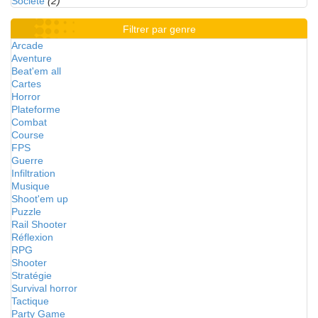
Société
(2)
Filtrer par genre
Arcade
Aventure
Beat'em all
Cartes
Horror
Plateforme
Combat
Course
FPS
Guerre
Infiltration
Musique
Shoot'em up
Puzzle
Rail Shooter
Réflexion
RPG
Shooter
Stratégie
Survival horror
Tactique
Party Game