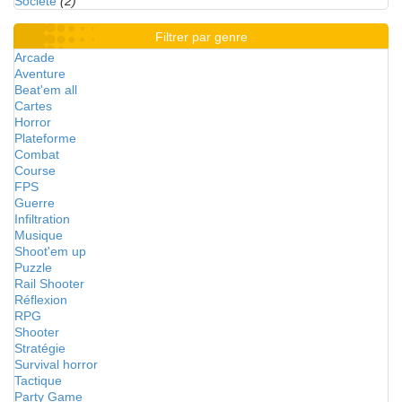
Société
(2)
Filtrer par genre
Arcade
Aventure
Beat'em all
Cartes
Horror
Plateforme
Combat
Course
FPS
Guerre
Infiltration
Musique
Shoot'em up
Puzzle
Rail Shooter
Réflexion
RPG
Shooter
Stratégie
Survival horror
Tactique
Party Game