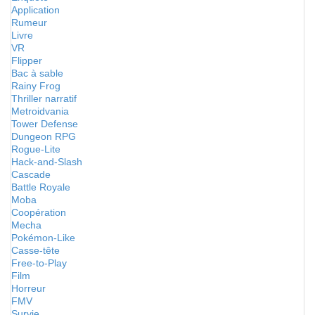
Application
Rumeur
Livre
VR
Flipper
Bac à sable
Rainy Frog
Thriller narratif
Metroidvania
Tower Defense
Dungeon RPG
Rogue-Lite
Hack-and-Slash
Cascade
Battle Royale
Moba
Coopération
Mecha
Pokémon-Like
Casse-tête
Free-to-Play
Film
Horreur
FMV
Survie