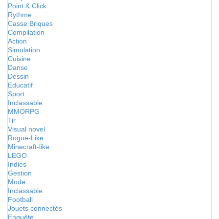
Point & Click
Rythme
Casse Briques
Compilation
Action
Simulation
Cuisine
Danse
Dessin
Educatif
Sport
Inclassable
MMORPG
Tir
Visual novel
Rogue-Like
Minecraft-like
LEGO
Indies
Gestion
Mode
Inclassable
Football
Jouets connectés
Enquête