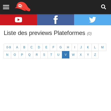
Liste des previews Plateformes
(0)
0-9
A
B
C
D
E
F
G
H
I
J
K
L
M
N
O
P
Q
R
S
T
U
V
W
X
Y
Z