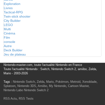
Exploration
Livres
Tactical-RPG
Twin-stick shooter
City Builder
LEGO
Multi
Cinéma
Film
console
Autre
Deck Builder
Jeu de plateau
Nintendo-master.com, toute l'actualité Nintendo en France
Toute l'actualité Nintendo : Switch, Nintendo Switch 2, amiibo, Zelda,
Mario - 2003-2026
Tags :
Nintendo Switch
,
Zelda
,
Mario
,
Pokémon
,
Metroid
,
Xenoblade
,
Splatoon
,
Nintendo 3DS
,
Amiibo
,
My Nintendo
,
Cartoon Master
,
Nintendo Labo
Nintendo Switch 2
RSS Actu
,
RSS Tests