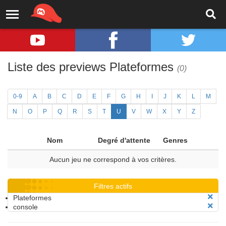
Liste des previews Plateformes
(0)
0-9
A
B
C
D
E
F
G
H
I
J
K
L
M
N
O
P
Q
R
S
T
U
V
W
X
Y
Z
Nom
Degré d'attente
Genres
Aucun jeu ne correspond à vos critères.
Filtres actifs
Plateformes
console