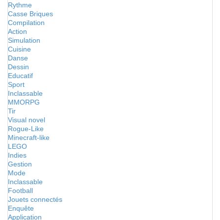
Rythme
Casse Briques
Compilation
Action
Simulation
Cuisine
Danse
Dessin
Educatif
Sport
Inclassable
MMORPG
Tir
Visual novel
Rogue-Like
Minecraft-like
LEGO
Indies
Gestion
Mode
Inclassable
Football
Jouets connectés
Enquête
Application