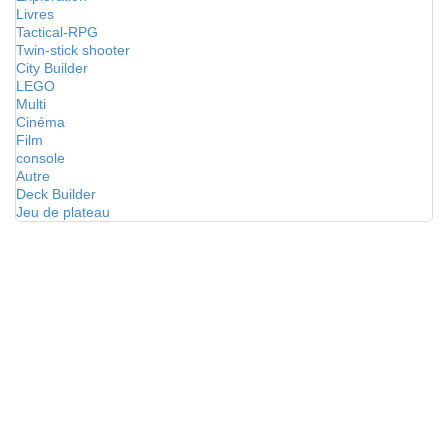
Livres
Tactical-RPG
Twin-stick shooter
City Builder
LEGO
Multi
Cinéma
Film
console
Autre
Deck Builder
Jeu de plateau