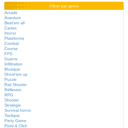
Filtrer par genre
Arcade
Aventure
Beat'em all
Cartes
Horror
Plateforme
Combat
Course
FPS
Guerre
Infiltration
Musique
Shoot'em up
Puzzle
Rail Shooter
Réflexion
RPG
Shooter
Stratégie
Survival horror
Tactique
Party Game
Point & Click