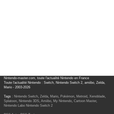
Nintendo-master.com, toute l'actualité Nintendo en France
Toute l'actualité Nintendo : Switch, Nintendo Switch 2, amiibo, Zelda,
Mario - 2003-2026
Tags :
Nintendo Switch
,
Zelda
,
Mario
,
Pokémon
,
Metroid
,
Xenoblade
,
Splatoon
,
Nintendo 3DS
,
Amiibo
,
My Nintendo
,
Cartoon Master
,
Nintendo Labo
Nintendo Switch 2