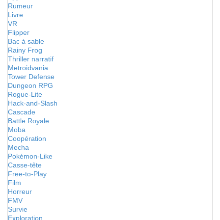
Rumeur
Livre
VR
Flipper
Bac à sable
Rainy Frog
Thriller narratif
Metroidvania
Tower Defense
Dungeon RPG
Rogue-Lite
Hack-and-Slash
Cascade
Battle Royale
Moba
Coopération
Mecha
Pokémon-Like
Casse-tête
Free-to-Play
Film
Horreur
FMV
Survie
Exploration