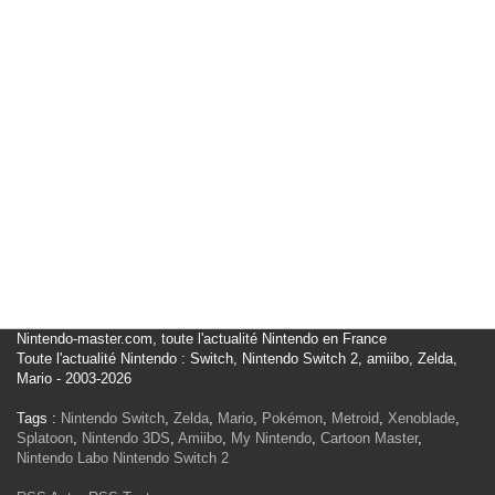
Nintendo-master.com, toute l'actualité Nintendo en France
Toute l'actualité Nintendo : Switch, Nintendo Switch 2, amiibo, Zelda,
Mario - 2003-2026
Tags :
Nintendo Switch
,
Zelda
,
Mario
,
Pokémon
,
Metroid
,
Xenoblade
,
Splatoon
,
Nintendo 3DS
,
Amiibo
,
My Nintendo
,
Cartoon Master
,
Nintendo Labo
Nintendo Switch 2