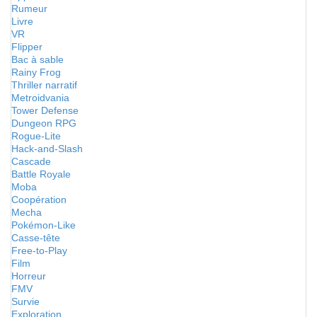
Rumeur
Livre
VR
Flipper
Bac à sable
Rainy Frog
Thriller narratif
Metroidvania
Tower Defense
Dungeon RPG
Rogue-Lite
Hack-and-Slash
Cascade
Battle Royale
Moba
Coopération
Mecha
Pokémon-Like
Casse-tête
Free-to-Play
Film
Horreur
FMV
Survie
Exploration