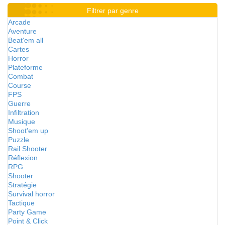
Filtrer par genre
Arcade
Aventure
Beat'em all
Cartes
Horror
Plateforme
Combat
Course
FPS
Guerre
Infiltration
Musique
Shoot'em up
Puzzle
Rail Shooter
Réflexion
RPG
Shooter
Stratégie
Survival horror
Tactique
Party Game
Point & Click