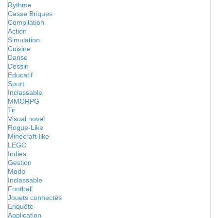
Rythme
Casse Briques
Compilation
Action
Simulation
Cuisine
Danse
Dessin
Educatif
Sport
Inclassable
MMORPG
Tir
Visual novel
Rogue-Like
Minecraft-like
LEGO
Indies
Gestion
Mode
Inclassable
Football
Jouets connectés
Enquête
Application