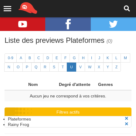
Liste des previews Plateformes
(0)
0-9
A
B
C
D
E
F
G
H
I
J
K
L
M
N
O
P
Q
R
S
T
U
V
W
X
Y
Z
Nom
Degré d'attente
Genres
Aucun jeu ne correspond à vos critères.
Filtres actifs
Plateformes
Rainy Frog