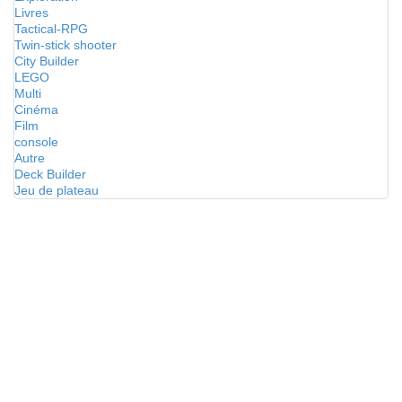
Livres
Tactical-RPG
Twin-stick shooter
City Builder
LEGO
Multi
Cinéma
Film
console
Autre
Deck Builder
Jeu de plateau