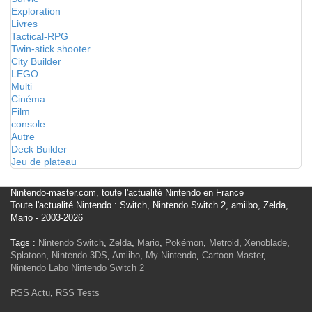
Exploration
Livres
Tactical-RPG
Twin-stick shooter
City Builder
LEGO
Multi
Cinéma
Film
console
Autre
Deck Builder
Jeu de plateau
Nintendo-master.com, toute l'actualité Nintendo en France
Toute l'actualité Nintendo : Switch, Nintendo Switch 2, amiibo, Zelda,
Mario - 2003-2026
Tags :
Nintendo Switch
,
Zelda
,
Mario
,
Pokémon
,
Metroid
,
Xenoblade
,
Splatoon
,
Nintendo 3DS
,
Amiibo
,
My Nintendo
,
Cartoon Master
,
Nintendo Labo
Nintendo Switch 2
RSS Actu
,
RSS Tests