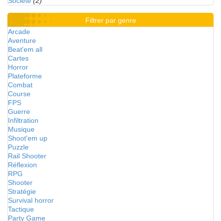
Société
(2)
Filtrer par genre
Arcade
Aventure
Beat'em all
Cartes
Horror
Plateforme
Combat
Course
FPS
Guerre
Infiltration
Musique
Shoot'em up
Puzzle
Rail Shooter
Réflexion
RPG
Shooter
Stratégie
Survival horror
Tactique
Party Game