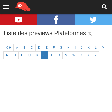
Liste des previews Plateformes
(0)
0-9
A
B
C
D
E
F
G
H
I
J
K
L
M
N
O
P
Q
R
S
T
U
V
W
X
Y
Z