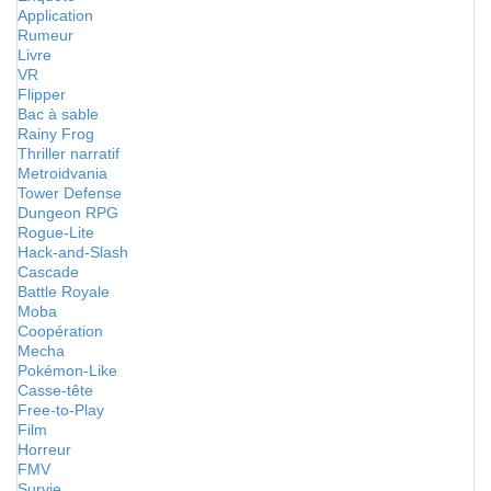
Application
Rumeur
Livre
VR
Flipper
Bac à sable
Rainy Frog
Thriller narratif
Metroidvania
Tower Defense
Dungeon RPG
Rogue-Lite
Hack-and-Slash
Cascade
Battle Royale
Moba
Coopération
Mecha
Pokémon-Like
Casse-tête
Free-to-Play
Film
Horreur
FMV
Survie