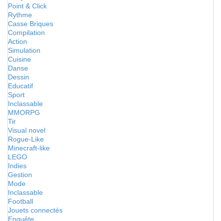
Point & Click
Rythme
Casse Briques
Compilation
Action
Simulation
Cuisine
Danse
Dessin
Educatif
Sport
Inclassable
MMORPG
Tir
Visual novel
Rogue-Like
Minecraft-like
LEGO
Indies
Gestion
Mode
Inclassable
Football
Jouets connectés
Enquête