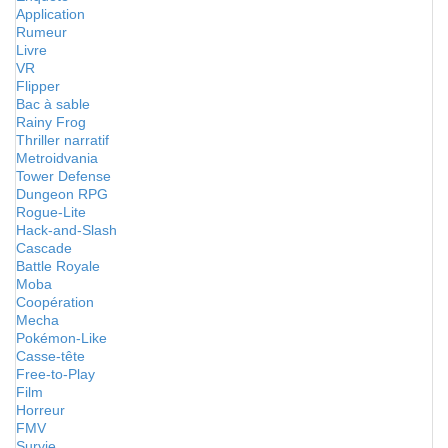
Application
Rumeur
Livre
VR
Flipper
Bac à sable
Rainy Frog
Thriller narratif
Metroidvania
Tower Defense
Dungeon RPG
Rogue-Lite
Hack-and-Slash
Cascade
Battle Royale
Moba
Coopération
Mecha
Pokémon-Like
Casse-tête
Free-to-Play
Film
Horreur
FMV
Survie