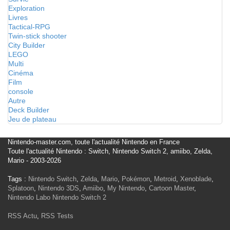
Exploration
Livres
Tactical-RPG
Twin-stick shooter
City Builder
LEGO
Multi
Cinéma
Film
console
Autre
Deck Builder
Jeu de plateau
Nintendo-master.com, toute l'actualité Nintendo en France
Toute l'actualité Nintendo : Switch, Nintendo Switch 2, amiibo, Zelda,
Mario - 2003-2026
Tags :
Nintendo Switch
,
Zelda
,
Mario
,
Pokémon
,
Metroid
,
Xenoblade
,
Splatoon
,
Nintendo 3DS
,
Amiibo
,
My Nintendo
,
Cartoon Master
,
Nintendo Labo
Nintendo Switch 2
RSS Actu
,
RSS Tests