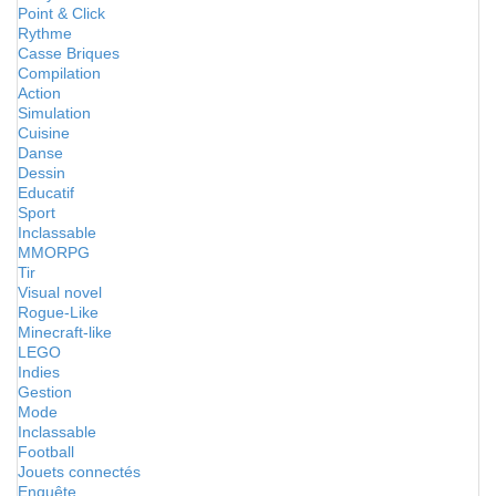
Point & Click
Rythme
Casse Briques
Compilation
Action
Simulation
Cuisine
Danse
Dessin
Educatif
Sport
Inclassable
MMORPG
Tir
Visual novel
Rogue-Like
Minecraft-like
LEGO
Indies
Gestion
Mode
Inclassable
Football
Jouets connectés
Enquête