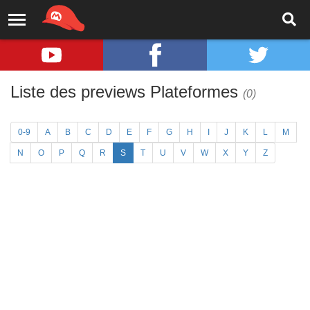
Liste des previews Plateformes
(0)
0-9
A
B
C
D
E
F
G
H
I
J
K
L
M
N
O
P
Q
R
S
T
U
V
W
X
Y
Z