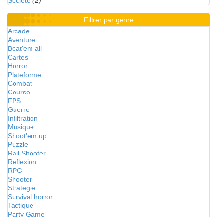
Société
(2)
Filtrer par genre
Arcade
Aventure
Beat'em all
Cartes
Horror
Plateforme
Combat
Course
FPS
Guerre
Infiltration
Musique
Shoot'em up
Puzzle
Rail Shooter
Réflexion
RPG
Shooter
Stratégie
Survival horror
Tactique
Party Game