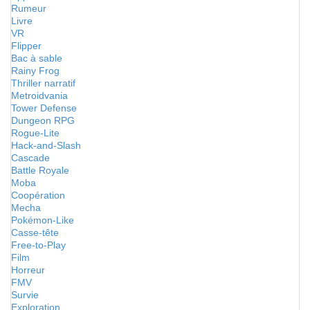
Rumeur
Livre
VR
Flipper
Bac à sable
Rainy Frog
Thriller narratif
Metroidvania
Tower Defense
Dungeon RPG
Rogue-Lite
Hack-and-Slash
Cascade
Battle Royale
Moba
Coopération
Mecha
Pokémon-Like
Casse-tête
Free-to-Play
Film
Horreur
FMV
Survie
Exploration