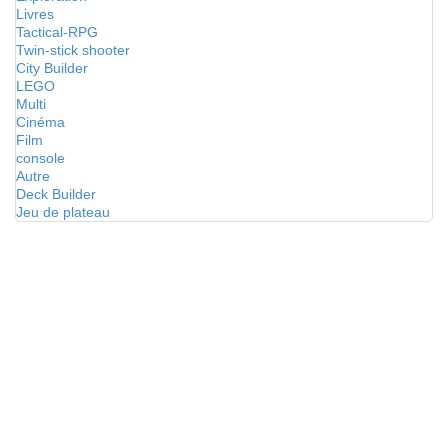
Livres
Tactical-RPG
Twin-stick shooter
City Builder
LEGO
Multi
Cinéma
Film
console
Autre
Deck Builder
Jeu de plateau