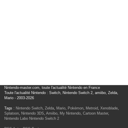
Nintendo-master.com, toute l'actualité Nintendo en France
Toute l'actualité Nintendo : Switch, Nintendo Switch 2, amiibo, Zelda,
Mario - 2003-2026
Tags :
Nintendo Switch
,
Zelda
,
Mario
,
Pokémon
,
Metroid
,
Xenoblade
,
Splatoon
,
Nintendo 3DS
,
Amiibo
,
My Nintendo
,
Cartoon Master
,
Nintendo Labo
Nintendo Switch 2