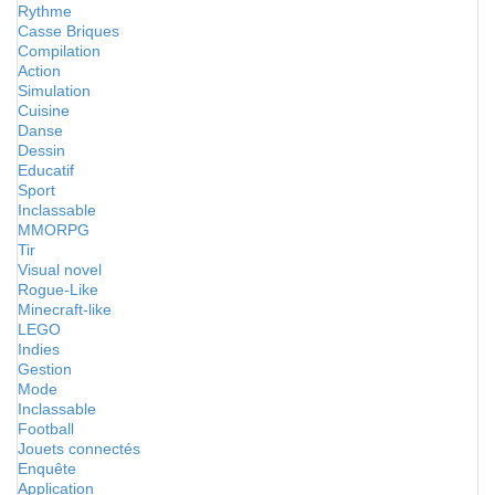
Rythme
Casse Briques
Compilation
Action
Simulation
Cuisine
Danse
Dessin
Educatif
Sport
Inclassable
MMORPG
Tir
Visual novel
Rogue-Like
Minecraft-like
LEGO
Indies
Gestion
Mode
Inclassable
Football
Jouets connectés
Enquête
Application