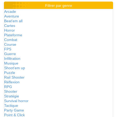
Filtrer par genre
Arcade
Aventure
Beat'em all
Cartes
Horror
Plateforme
Combat
Course
FPS
Guerre
Infiltration
Musique
Shoot'em up
Puzzle
Rail Shooter
Réflexion
RPG
Shooter
Stratégie
Survival horror
Tactique
Party Game
Point & Click