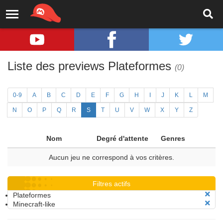
Liste des previews Plateformes
(0)
0-9
A
B
C
D
E
F
G
H
I
J
K
L
M
N
O
P
Q
R
S
T
U
V
W
X
Y
Z
Nom
Degré d'attente
Genres
Aucun jeu ne correspond à vos critères.
Filtres actifs
Plateformes
Minecraft-like