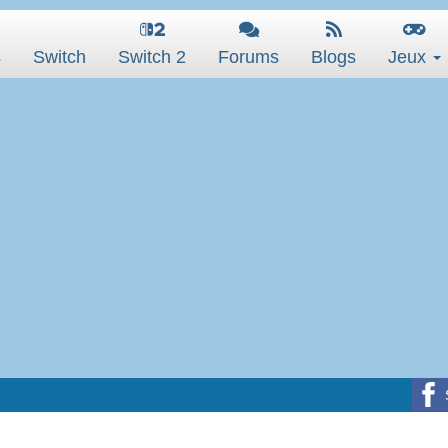
s
Switch
Switch 2
Forums
Blogs
Jeux