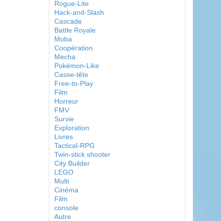
Rogue-Lite
Hack-and-Slash
Cascade
Battle Royale
Moba
Coopération
Mecha
Pokémon-Like
Casse-tête
Free-to-Play
Film
Horreur
FMV
Survie
Exploration
Livres
Tactical-RPG
Twin-stick shooter
City Builder
LEGO
Multi
Cinéma
Film
console
Autre