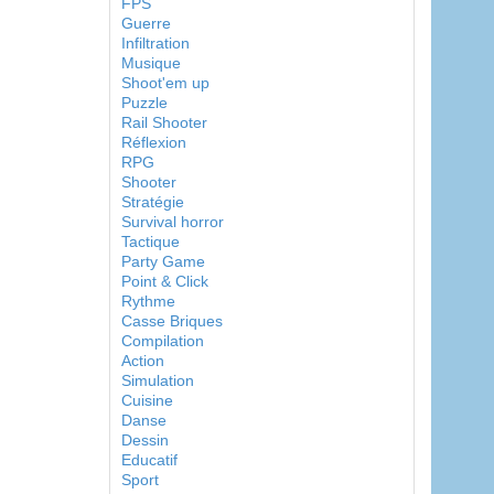
FPS
Guerre
Infiltration
Musique
Shoot'em up
Puzzle
Rail Shooter
Réflexion
RPG
Shooter
Stratégie
Survival horror
Tactique
Party Game
Point & Click
Rythme
Casse Briques
Compilation
Action
Simulation
Cuisine
Danse
Dessin
Educatif
Sport