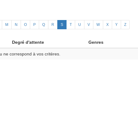
M
N
O
P
Q
R
S
T
U
V
W
X
Y
Z
Degré d'attente
Genres
u ne correspond à vos critères.