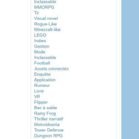
Inclassable
MMORPG
Tir
Visual novel
Rogue-Like
Minecraft-like
LEGO
Indies
Gestion
Mode
Inclassable
Football
Jouets connectés
Enquête
Application
Rumeur
Livre
VR
Flipper
Bac à sable
Rainy Frog
Thriller narratif
Metroidvania
Tower Defense
Dungeon RPG