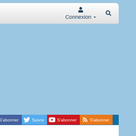
Connexion
S'abonner
Suivre
S'abonner
S'abonner