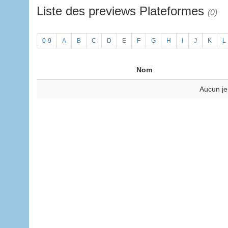
Liste des previews Plateformes
(0)
0-9
A
B
C
D
E
F
G
H
I
J
K
L
Nom
Aucun je