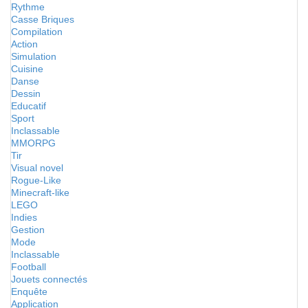
Rythme
Casse Briques
Compilation
Action
Simulation
Cuisine
Danse
Dessin
Educatif
Sport
Inclassable
MMORPG
Tir
Visual novel
Rogue-Like
Minecraft-like
LEGO
Indies
Gestion
Mode
Inclassable
Football
Jouets connectés
Enquête
Application