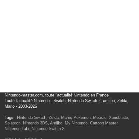
Nintendo-master.com, toute l'actualité Nintendo en France
Toute l'actualité Nintendo : Switch, Nintendo Switch 2, amiibo, Zelda,
Mario - 2003-2026
Tags :
Nintendo Switch
,
Zelda
,
Mario
,
Pokémon
,
Metroid
,
Xenoblade
,
Splatoon
,
Nintendo 3DS
,
Amiibo
,
My Nintendo
,
Cartoon Master
,
Nintendo Labo
Nintendo Switch 2