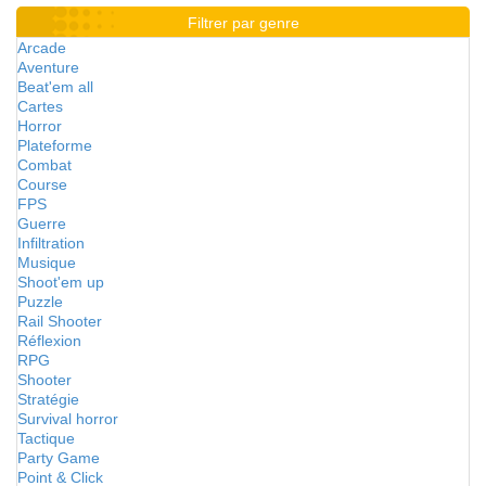
Filtrer par genre
Arcade
Aventure
Beat'em all
Cartes
Horror
Plateforme
Combat
Course
FPS
Guerre
Infiltration
Musique
Shoot'em up
Puzzle
Rail Shooter
Réflexion
RPG
Shooter
Stratégie
Survival horror
Tactique
Party Game
Point & Click