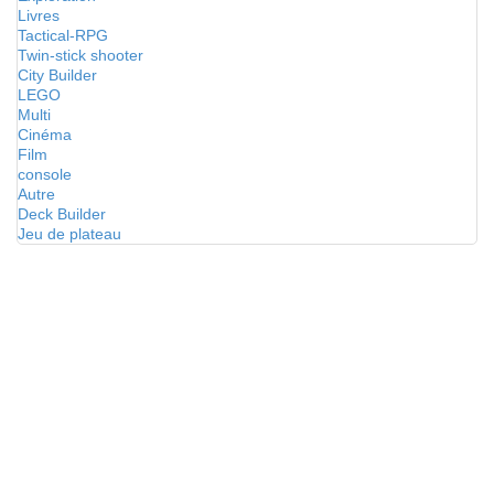
Livres
Tactical-RPG
Twin-stick shooter
City Builder
LEGO
Multi
Cinéma
Film
console
Autre
Deck Builder
Jeu de plateau