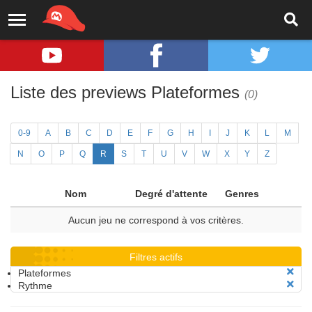
Liste des previews Plateformes
(0)
0-9
A
B
C
D
E
F
G
H
I
J
K
L
M
N
O
P
Q
R
S
T
U
V
W
X
Y
Z
Nom
Degré d'attente
Genres
Aucun jeu ne correspond à vos critères.
Filtres actifs
Plateformes
Rythme