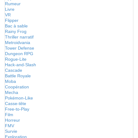
Rumeur
Livre
VR
Flipper
Bac à sable
Rainy Frog
Thriller narratif
Metroidvania
Tower Defense
Dungeon RPG
Rogue-Lite
Hack-and-Slash
Cascade
Battle Royale
Moba
Coopération
Mecha
Pokémon-Like
Casse-tête
Free-to-Play
Film
Horreur
FMV
Survie
Exploration