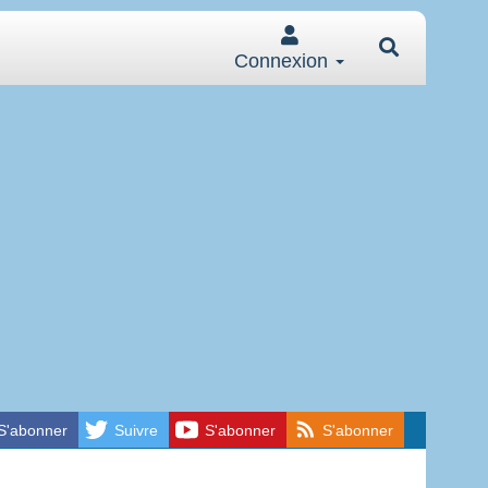
Connexion
S'abonner
Suivre
S'abonner
S'abonner