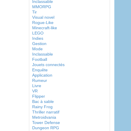
Inclassable
MMORPG
Tir
Visual novel
Rogue-Like
Minecraft-like
LEGO
Indies
Gestion
Mode
Inclassable
Football
Jouets connectés
Enquête
Application
Rumeur
Livre
VR
Flipper
Bac à sable
Rainy Frog
Thriller narratif
Metroidvania
Tower Defense
Dungeon RPG