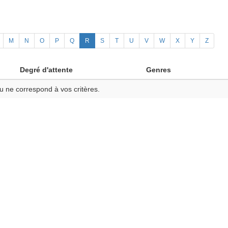
M
N
O
P
Q
R
S
T
U
V
W
X
Y
Z
Degré d'attente
Genres
u ne correspond à vos critères.