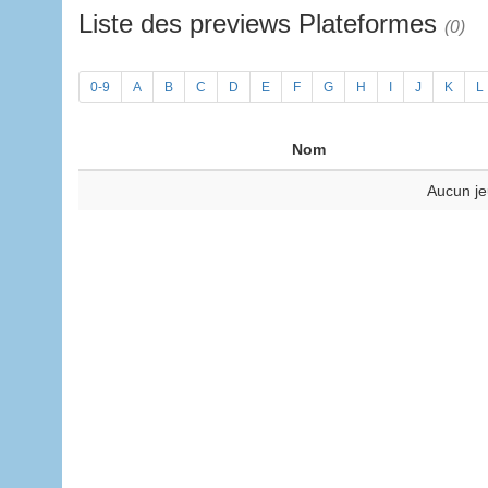
Liste des previews Plateformes
(0)
0-9
A
B
C
D
E
F
G
H
I
J
K
L
Nom
Aucun je