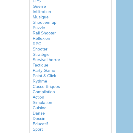
FPS
Guerre
Infiltration
Musique
Shoot'em up
Puzzle
Rail Shooter
Réflexion
RPG
Shooter
Stratégie
Survival horror
Tactique
Party Game
Point & Click
Rythme
Casse Briques
Compilation
Action
Simulation
Cuisine
Danse
Dessin
Educatif
Sport