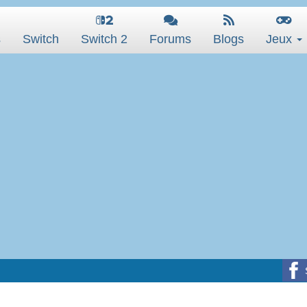
s
Switch
Switch 2
Forums
Blogs
Jeux