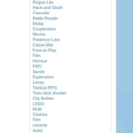
Rogue-Lite
Hack-and-Slash
Cascade
Battle Royale
Moba
Coopération
Mecha
Pokémon-Like
Casse-tête
Free-to-Play
Film
Horreur
FMV
Survie
Exploration
Livres
Tactical-RPG
Twin-stick shooter
City Builder
LEGO
Multi
Cinéma
Film
console
Autre