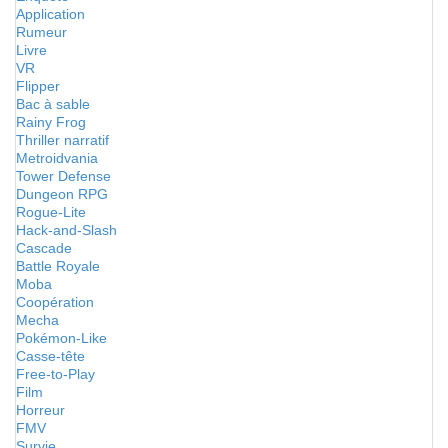
Application
Rumeur
Livre
VR
Flipper
Bac à sable
Rainy Frog
Thriller narratif
Metroidvania
Tower Defense
Dungeon RPG
Rogue-Lite
Hack-and-Slash
Cascade
Battle Royale
Moba
Coopération
Mecha
Pokémon-Like
Casse-tête
Free-to-Play
Film
Horreur
FMV
Survie