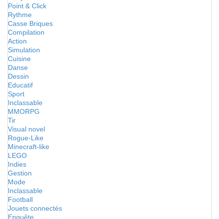
Point & Click
Rythme
Casse Briques
Compilation
Action
Simulation
Cuisine
Danse
Dessin
Educatif
Sport
Inclassable
MMORPG
Tir
Visual novel
Rogue-Like
Minecraft-like
LEGO
Indies
Gestion
Mode
Inclassable
Football
Jouets connectés
Enquête