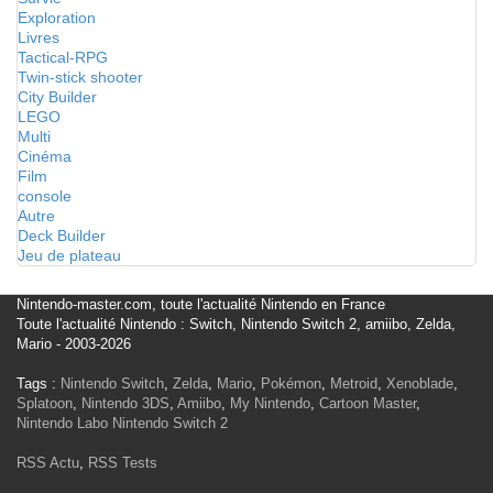
Exploration
Livres
Tactical-RPG
Twin-stick shooter
City Builder
LEGO
Multi
Cinéma
Film
console
Autre
Deck Builder
Jeu de plateau
Nintendo-master.com, toute l'actualité Nintendo en France
Toute l'actualité Nintendo : Switch, Nintendo Switch 2, amiibo, Zelda,
Mario - 2003-2026
Tags :
Nintendo Switch
,
Zelda
,
Mario
,
Pokémon
,
Metroid
,
Xenoblade
,
Splatoon
,
Nintendo 3DS
,
Amiibo
,
My Nintendo
,
Cartoon Master
,
Nintendo Labo
Nintendo Switch 2
RSS Actu
,
RSS Tests