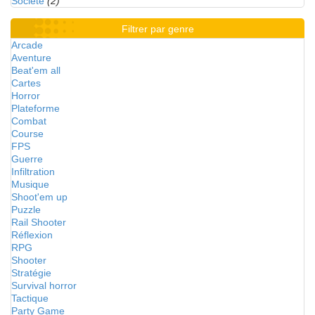
Société
(2)
Filtrer par genre
Arcade
Aventure
Beat'em all
Cartes
Horror
Plateforme
Combat
Course
FPS
Guerre
Infiltration
Musique
Shoot'em up
Puzzle
Rail Shooter
Réflexion
RPG
Shooter
Stratégie
Survival horror
Tactique
Party Game