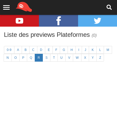
Liste des previews Plateformes
(0)
0-9
A
B
C
D
E
F
G
H
I
J
K
L
M
N
O
P
Q
R
S
T
U
V
W
X
Y
Z