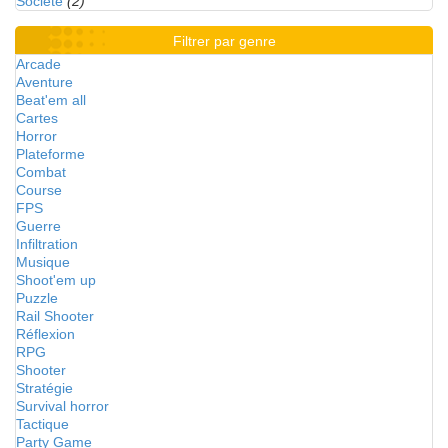
Société
(2)
Filtrer par genre
Arcade
Aventure
Beat'em all
Cartes
Horror
Plateforme
Combat
Course
FPS
Guerre
Infiltration
Musique
Shoot'em up
Puzzle
Rail Shooter
Réflexion
RPG
Shooter
Stratégie
Survival horror
Tactique
Party Game