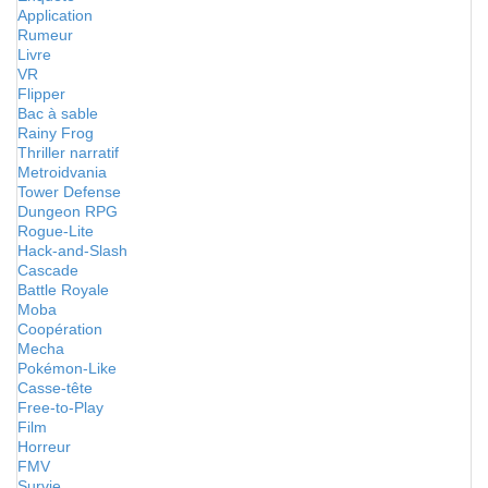
Application
Rumeur
Livre
VR
Flipper
Bac à sable
Rainy Frog
Thriller narratif
Metroidvania
Tower Defense
Dungeon RPG
Rogue-Lite
Hack-and-Slash
Cascade
Battle Royale
Moba
Coopération
Mecha
Pokémon-Like
Casse-tête
Free-to-Play
Film
Horreur
FMV
Survie