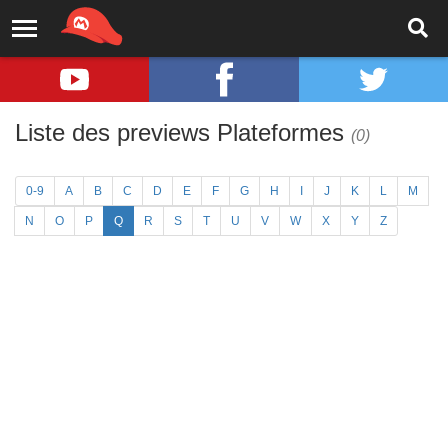
Liste des previews Plateformes
(0)
0-9
A
B
C
D
E
F
G
H
I
J
K
L
M
N
O
P
Q
R
S
T
U
V
W
X
Y
Z