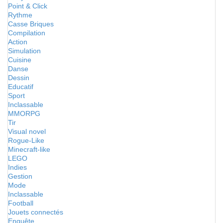
Point & Click
Rythme
Casse Briques
Compilation
Action
Simulation
Cuisine
Danse
Dessin
Educatif
Sport
Inclassable
MMORPG
Tir
Visual novel
Rogue-Like
Minecraft-like
LEGO
Indies
Gestion
Mode
Inclassable
Football
Jouets connectés
Enquête