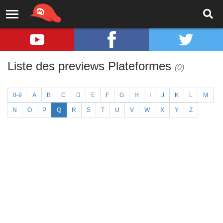
Liste des previews Plateformes
(0)
0-9
A
B
C
D
E
F
G
H
I
J
K
L
M
N
O
P
Q
R
S
T
U
V
W
X
Y
Z