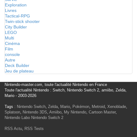
Exploration
Livres
Tactical-RPG
Twin-stick shooter
City Builder
LEGO
Multi
Cinéma
Film
console
Autre
Deck Builder
Jeu de plateau
Nintendo-master.com, toute l'actualité Nintendo en France
Toute l'actualité Nintendo : Switch, Nintendo Switch 2, amiibo, Zelda,
Mario - 2003-2026
Tags :
Nintendo Switch
,
Zelda
,
Mario
,
Pokémon
,
Metroid
,
Xenoblade
,
Splatoon
,
Nintendo 3DS
,
Amiibo
,
My Nintendo
,
Cartoon Master
,
Nintendo Labo
Nintendo Switch 2
RSS Actu
,
RSS Tests