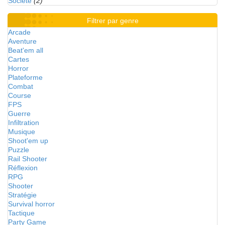
Société
(2)
Filtrer par genre
Arcade
Aventure
Beat'em all
Cartes
Horror
Plateforme
Combat
Course
FPS
Guerre
Infiltration
Musique
Shoot'em up
Puzzle
Rail Shooter
Réflexion
RPG
Shooter
Stratégie
Survival horror
Tactique
Party Game