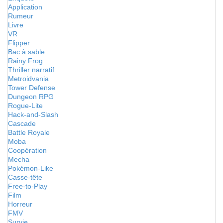
Application
Rumeur
Livre
VR
Flipper
Bac à sable
Rainy Frog
Thriller narratif
Metroidvania
Tower Defense
Dungeon RPG
Rogue-Lite
Hack-and-Slash
Cascade
Battle Royale
Moba
Coopération
Mecha
Pokémon-Like
Casse-tête
Free-to-Play
Film
Horreur
FMV
Survie