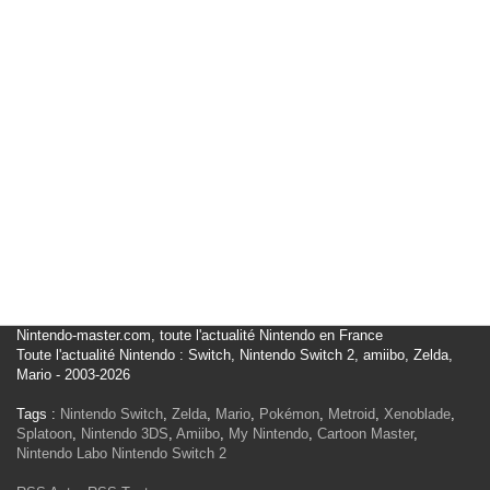
Nintendo-master.com, toute l'actualité Nintendo en France
Toute l'actualité Nintendo : Switch, Nintendo Switch 2, amiibo, Zelda,
Mario - 2003-2026
Tags :
Nintendo Switch
,
Zelda
,
Mario
,
Pokémon
,
Metroid
,
Xenoblade
,
Splatoon
,
Nintendo 3DS
,
Amiibo
,
My Nintendo
,
Cartoon Master
,
Nintendo Labo
Nintendo Switch 2