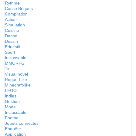
Rythme
Casse Briques
Compilation
Action
Simulation
Cuisine
Danse
Dessin
Educatif
Sport
Inclassable
MMORPG
Tir
Visual novel
Rogue-Like
Minecraft-like
LEGO
Indies
Gestion
Mode
Inclassable
Football
Jouets connectés
Enquête
Application