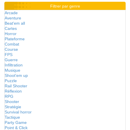
Filtrer par genre
Arcade
Aventure
Beat'em all
Cartes
Horror
Plateforme
Combat
Course
FPS
Guerre
Infiltration
Musique
Shoot'em up
Puzzle
Rail Shooter
Réflexion
RPG
Shooter
Stratégie
Survival horror
Tactique
Party Game
Point & Click