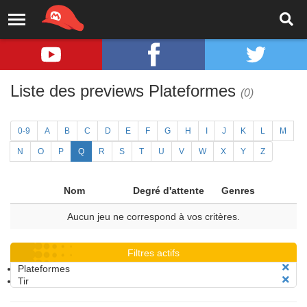
Liste des previews Plateformes
(0)
0-9
A
B
C
D
E
F
G
H
I
J
K
L
M
N
O
P
Q
R
S
T
U
V
W
X
Y
Z
Nom
Degré d'attente
Genres
Aucun jeu ne correspond à vos critères.
Filtres actifs
Plateformes
Tir