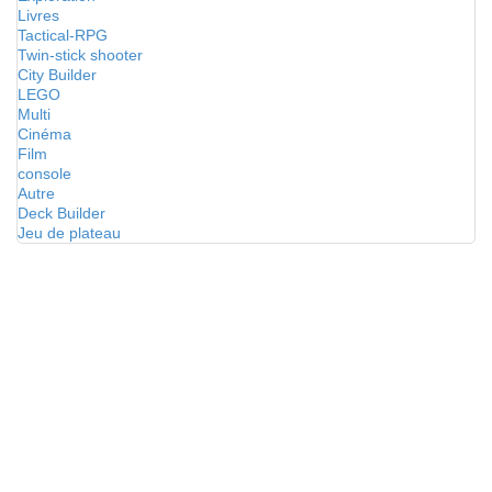
Livres
Tactical-RPG
Twin-stick shooter
City Builder
LEGO
Multi
Cinéma
Film
console
Autre
Deck Builder
Jeu de plateau