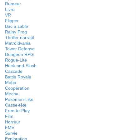
Rumeur
Livre
VR
Flipper
Bac à sable
Rainy Frog
Thriller narratif
Metroidvania
Tower Defense
Dungeon RPG
Rogue-Lite
Hack-and-Slash
Cascade
Battle Royale
Moba
Coopération
Mecha
Pokémon-Like
Casse-tête
Free-to-Play
Film
Horreur
FMV
Survie
Exploration