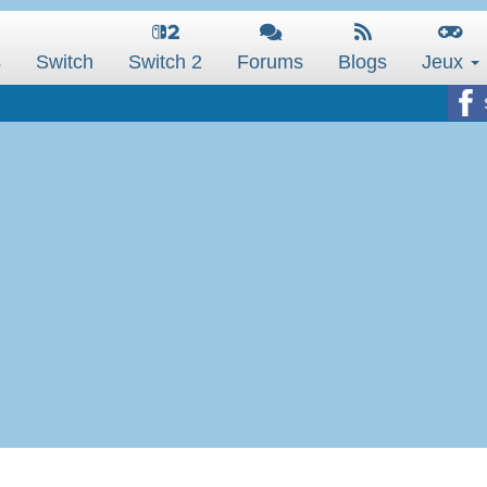
s
Switch
Switch 2
Forums
Blogs
Jeux