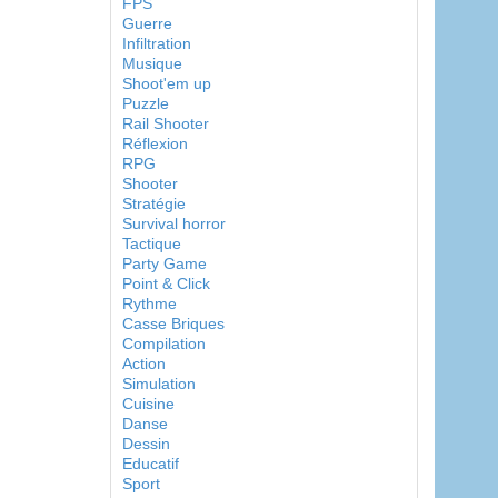
FPS
Guerre
Infiltration
Musique
Shoot'em up
Puzzle
Rail Shooter
Réflexion
RPG
Shooter
Stratégie
Survival horror
Tactique
Party Game
Point & Click
Rythme
Casse Briques
Compilation
Action
Simulation
Cuisine
Danse
Dessin
Educatif
Sport