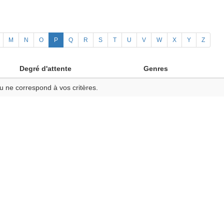
M
N
O
P
Q
R
S
T
U
V
W
X
Y
Z
Degré d'attente
Genres
u ne correspond à vos critères.