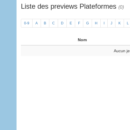
Liste des previews Plateformes
(0)
0-9
A
B
C
D
E
F
G
H
I
J
K
L
Nom
Aucun je