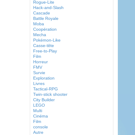
Rogue-Lite
Hack-and-Slash
Cascade
Battle Royale
Moba
Coopération
Mecha
Pokémon-Like
Casse-tête
Free-to-Play
Film
Horreur
FMV
Survie
Exploration
Livres
Tactical-RPG
Twin-stick shooter
City Builder
LEGO
Multi
Cinéma
Film
console
Autre