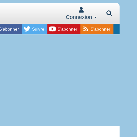
Connexion
S'abonner
Suivre
S'abonner
S'abonner