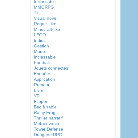
Inclassable
MMORPG
Tir
Visual novel
Rogue-Like
Minecraft-like
LEGO
Indies
Gestion
Mode
Inclassable
Football
Jouets connectés
Enquête
Application
Rumeur
Livre
VR
Flipper
Bac à sable
Rainy Frog
Thriller narratif
Metroidvania
Tower Defense
Dungeon RPG