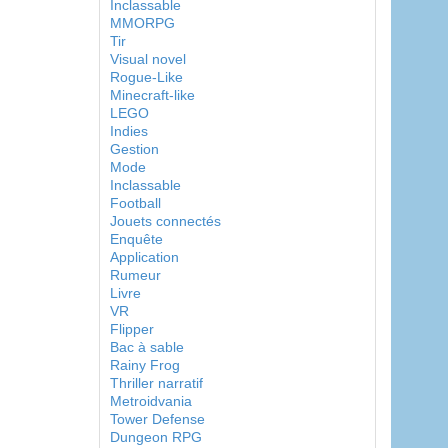
Inclassable
MMORPG
Tir
Visual novel
Rogue-Like
Minecraft-like
LEGO
Indies
Gestion
Mode
Inclassable
Football
Jouets connectés
Enquête
Application
Rumeur
Livre
VR
Flipper
Bac à sable
Rainy Frog
Thriller narratif
Metroidvania
Tower Defense
Dungeon RPG