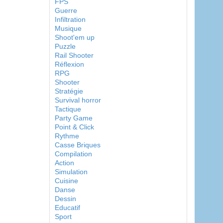
FPS
Guerre
Infiltration
Musique
Shoot'em up
Puzzle
Rail Shooter
Réflexion
RPG
Shooter
Stratégie
Survival horror
Tactique
Party Game
Point & Click
Rythme
Casse Briques
Compilation
Action
Simulation
Cuisine
Danse
Dessin
Educatif
Sport