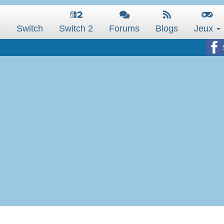
s
Switch
Switch 2
Forums
Blogs
Jeux