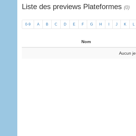
Liste des previews Plateformes
(0)
0-9
A
B
C
D
E
F
G
H
I
J
K
L
Nom
Aucun je