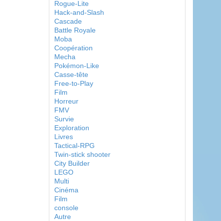
Rogue-Lite
Hack-and-Slash
Cascade
Battle Royale
Moba
Coopération
Mecha
Pokémon-Like
Casse-tête
Free-to-Play
Film
Horreur
FMV
Survie
Exploration
Livres
Tactical-RPG
Twin-stick shooter
City Builder
LEGO
Multi
Cinéma
Film
console
Autre