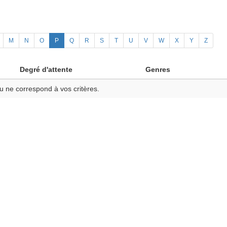
M
N
O
P
Q
R
S
T
U
V
W
X
Y
Z
Degré d'attente
Genres
u ne correspond à vos critères.