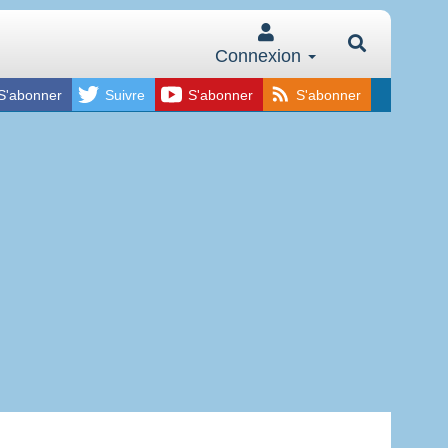
Connexion
S'abonner
Suivre
S'abonner
S'abonner