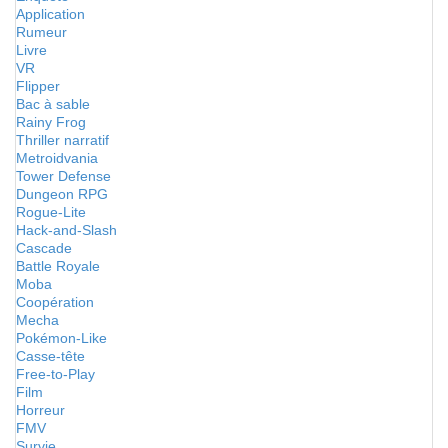
Application
Rumeur
Livre
VR
Flipper
Bac à sable
Rainy Frog
Thriller narratif
Metroidvania
Tower Defense
Dungeon RPG
Rogue-Lite
Hack-and-Slash
Cascade
Battle Royale
Moba
Coopération
Mecha
Pokémon-Like
Casse-tête
Free-to-Play
Film
Horreur
FMV
Survie