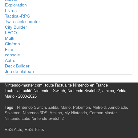
Exploration
Livres
Tactical-RPG
Twin-stick shooter
City Builder
LEGO
Multi
Cinéma
Film
console
Autre
Deck Builder
Jeu de plateau
Nintendo-master.com, toute l'actualité Nintendo en France
Toute l'actualité Nintendo : Switch, Nintendo Switch 2, amiibo, Zelda,
Mario - 2003-2026
Tags :
Nintendo Switch
,
Zelda
,
Mario
,
Pokémon
,
Metroid
,
Xenoblade
,
Splatoon
,
Nintendo 3DS
,
Amiibo
,
My Nintendo
,
Cartoon Master
,
Nintendo Labo
Nintendo Switch 2
RSS Actu
,
RSS Tests