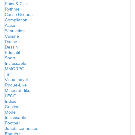
Point & Click
Rythme
Casse Briques
Compilation
Action
Simulation
Cuisine
Danse
Dessin
Educatif
Sport
Inclassable
MMORPG
Tir
Visual novel
Rogue-Like
Minecraft-like
LEGO
Indies
Gestion
Mode
Inclassable
Football
Jouets connectés
Enquête