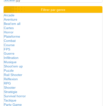
Société
(2)
Filtrer par genre
Arcade
Aventure
Beat'em all
Cartes
Horror
Plateforme
Combat
Course
FPS
Guerre
Infiltration
Musique
Shoot'em up
Puzzle
Rail Shooter
Réflexion
RPG
Shooter
Stratégie
Survival horror
Tactique
Party Game