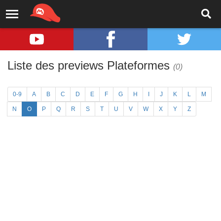
Liste des previews Plateformes
(0)
0-9
A
B
C
D
E
F
G
H
I
J
K
L
M
N
O
P
Q
R
S
T
U
V
W
X
Y
Z